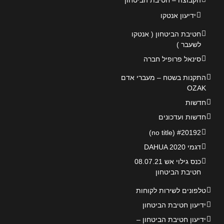
הקבוצה – חטיבת הביטחון
ידיעון אנטקו
חטיבת הביטחון ( אנטקו
לשעבר )
סינאל פרופיל חברה
התקנות בשטח – מעברי אדם
OZAK
חדשות
חדשות ועדכונים
#20192 (no title)
דגמי DAHUA 2020
כנס גילוי אש 08.07.21
חטיבת הביטחון
טלפונים לשירות לקוחות
ידיעון חטיבת הביטחון
ידיעון חטיבת הביטחון –