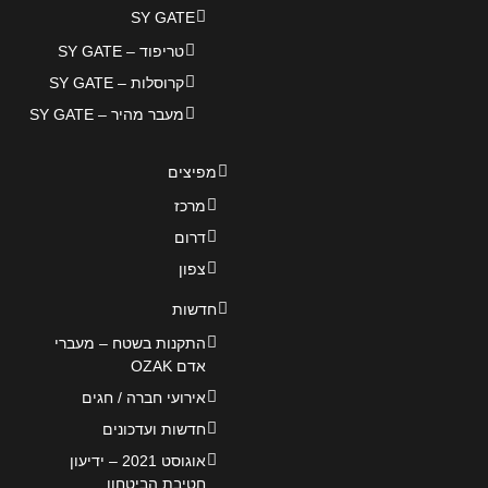
SY GATE
טריפוד – SY GATE
קרוסלות – SY GATE
מעבר מהיר – SY GATE
מפיצים
מרכז
דרום
צפון
חדשות
התקנות בשטח – מעברי
אדם OZAK
אירועי חברה / חגים
חדשות ועדכונים
אוגוסט 2021 – ידיעון
חטיבת הביטחון