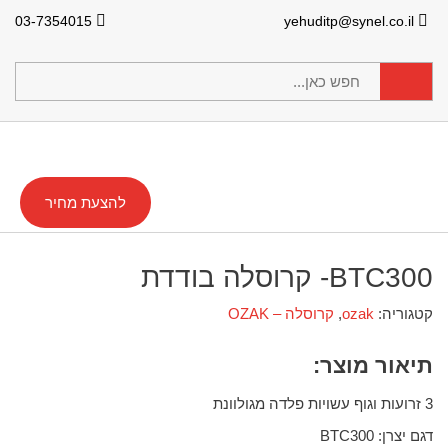
03-7354015
yehuditp@synel.co.il
להצעת מחיר
BTC300- קרוסלה בודדת
קטגוריה:
ozak
,
קרוסלה – OZAK
תיאור מוצר:
3 זרועות וגוף עשויות פלדה מגולוונת
דגם יצרן: BTC300