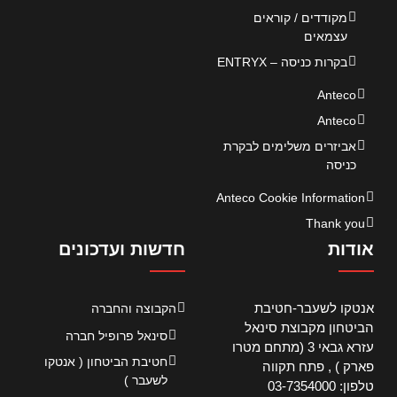
מקודדים / קוראים
עצמאים
בקרות כניסה – ENTRYX
Anteco
Anteco
אביזרים משלימים לבקרת
כניסה
Anteco Cookie Information
Thank you
אודות
חדשות ועדכונים
אנטקו לשעבר-חטיבת
הקבוצה והחברה
הביטחון מקבוצת סינאל
סינאל פרופיל חברה
עזרא גבאי 3 (מתחם מטרו
חטיבת הביטחון ( אנטקו
פארק ) , פתח תקווה
לשעבר )
טלפון: 03-7354000