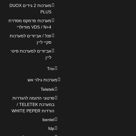
מערכות 2 גידים DUOX
PLUS
מערכות פרמקס מסדרת
VDS / N+4 מודולרי
פנל / אביזרים למערכות
סקיי ליין
אביזרים למערכות סיטי
ליין
Trio
מערכות גילוי אש
Teletek
סרטוני הדגמה להגדרות
במערכת TELETEK /
הורדות WHITE PEPER
bentel
fdp