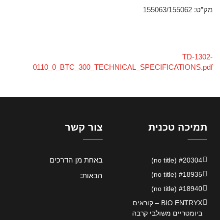
מק”ט: 155063/155062
TD-1302-
0110_0_BTC_300_TECHNICAL_SPECIFICATIONS.pdf
תמיכה טכנית
צור קשר
באחת מן הדרכים
#20304 (no title)
#18935 (no title)
הבאות:
#18940 (no title)
BIO ENTRYX – קוראים
ביומטריים משולבי קרבה