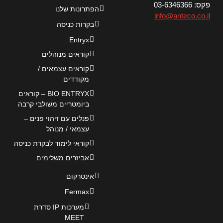
פקס: 03-6346366
הפתרונות שלנו
info@anteco.co.il
בקרות כניסה
Entryx
קוראים מנוהלים
קוראים עצמאים /
מקודדים
BIO ENTRYX – קוראים
ביומטריים משולבי קרבה
פנלים עם זיהוי פנים –
עצמאי / מנוהל
קוראי לימוד לבקרת כניסה
אביזרים משלימים
אינטרקום
Fermax
מערכות IP סדרת
MEET