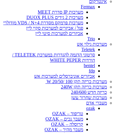
אינטרקום
Fermax
מערכות IP סדרת MEET
מערכות 2 גידים DUOX PLUS
מערכות פרמקס מסדרת VDS / N+4 מודולרי
פנל / אביזרים למערכות סקיי ליין
אביזרים למערכות סיטי ליין
Trio
מערכות גילוי אש
Teletek
סרטוני הדגמה להגדרות במערכת TELETEK /
הורדות WHITE PEPER
bentel
fdp
אביזרים אוניברסלים למערכות אש
מערכות כריזה תקן 100 /20/50 W
מערכות כריזה תקן 240W
כריזה חדש 240/600
מערכות שחרור עשן
מעברי אדם
ozak
טריפוד – OZAK
מעבר נכים – OZAK
קרוסלה – OZAK
מעבר מהיר – OZAK