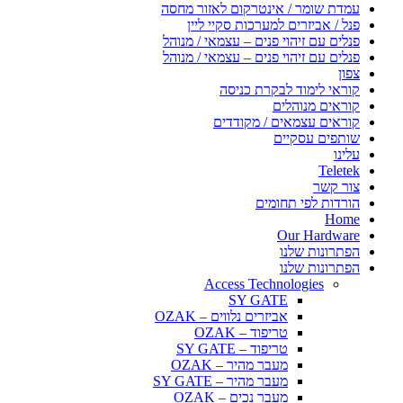
עמדת שומר / אינטרקום לאזור מחסה
פנל / אביזרים למערכות סקיי ליין
פנלים עם זיהוי פנים – עצמאי / מנוהל
פנלים עם זיהוי פנים – עצמאי / מנוהל
צפון
קוראי לימוד לבקרת כניסה
קוראים מנוהלים
קוראים עצמאים / מקודדים
שותפים עסקיים
עלינו
Teletek
צור קשר
הורדות לפי תחומים
Home
Our Hardware
הפתרונות שלנו
הפתרונות שלנו
Access Technologies
SY GATE
אביזרים נלווים – OZAK
טריפוד – OZAK
טריפוד – SY GATE
מעבר מהיר – OZAK
מעבר מהיר – SY GATE
מעבר נכים – OZAK