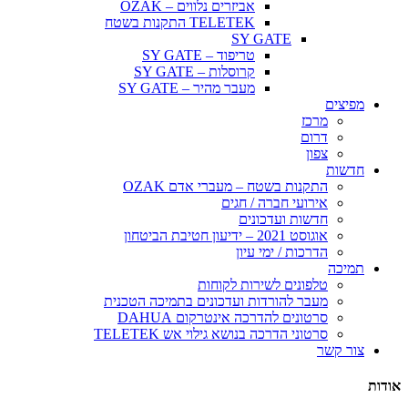
אביזרים נלווים – OZAK
TELETEK התקנות בשטח
SY GATE
טריפוד – SY GATE
קרוסלות – SY GATE
מעבר מהיר – SY GATE
מפיצים
מרכז
דרום
צפון
חדשות
התקנות בשטח – מעברי אדם OZAK
אירועי חברה / חגים
חדשות ועדכונים
אוגוסט 2021 – ידיעון חטיבת הביטחון
הדרכות / ימי עיון
תמיכה
טלפונים לשירות לקוחות
מעבר להורדות ועדכונים בתמיכה הטכנית
סרטונים להדרכה אינטרקום DAHUA
סרטוני הדרכה בנושא גילוי אש TELETEK
צור קשר
אודות