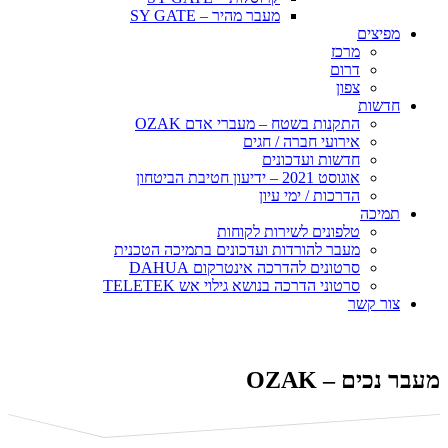
מעבר מהיר – SY GATE
מפיצים
מרכז
דרום
צפון
חדשות
התקנות בשטח – מעברי אדם OZAK
אירועי חברה / חגים
חדשות ועדכונים
אוגוסט 2021 – ידיעון חטיבת הביטחון
הדרכות / ימי עיון
תמיכה
טלפונים לשירות לקוחות
מעבר להורדות ועדכונים בתמיכה הטכנית
סרטונים להדרכה אינטרקום DAHUA
סרטוני הדרכה בנושא גילוי אש TELETEK
צור קשר
מעבר נכים – OZAK