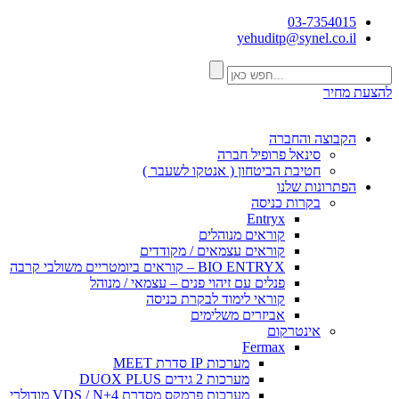
03-7354015
yehuditp@synel.co.il
להצעת מחיר
הקבוצה והחברה
סינאל פרופיל חברה
חטיבת הביטחון ( אנטקו לשעבר )
הפתרונות שלנו
בקרות כניסה
Entryx
קוראים מנוהלים
קוראים עצמאים / מקודדים
BIO ENTRYX – קוראים ביומטריים משולבי קרבה
פנלים עם זיהוי פנים – עצמאי / מנוהל
קוראי לימוד לבקרת כניסה
אביזרים משלימים
אינטרקום
Fermax
מערכות IP סדרת MEET
מערכות 2 גידים DUOX PLUS
מערכות פרמקס מסדרת VDS / N+4 מודולרי