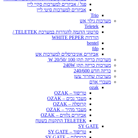
פנל / אביזרים למערכות סקיי ליין
אביזרים למערכות סיטי ליין
Trio
מערכות גילוי אש
Teletek
סרטוני הדגמה להגדרות במערכת TELETEK /
הורדות WHITE PEPER
bentel
fdp
אביזרים אוניברסלים למערכות אש
מערכות כריזה תקן 100 /20/50 W
מערכות כריזה תקן 240W
כריזה חדש 240/600
מערכות שחרור עשן
מעברי אדם
ozak
טריפוד – OZAK
מעבר נכים – OZAK
קרוסלה – OZAK
מעבר מהיר – OZAK
אביזרים נלווים – OZAK
TELETEK התקנות בשטח
SY GATE
טריפוד – SY GATE
קרוסלות – SY GATE