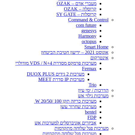
מעברי אדם – OZAK
קרוסלה – OZAK
קרוסלות – SY GATE
Command & Control
com future
genesys
Harmony
octopus
Smart Home
אוגוסט 2021 – ידיעון חטיבת הביטחון
אינטרקום
מערכות פרמקס מסדרת VDS / N+4 מודולרי
Fermax
מערכות 2 גידים DUOX PLUS
מערכות IP סדרת MEET
Trio
הדרכות / ימי עיון
מערכות גילוי אש
מערכות כריזה תקן 100 /20/50 W
מערכות שחרור עשן
bentel
FDP
אביזרים אוניברסלים למערכות אש
מערכות פנל שלוחה מתקדמות
מערכות פנל שלוחה מתקדמות