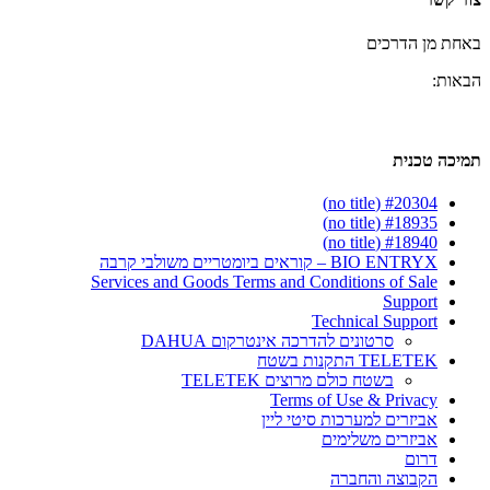
באחת מן הדרכים
הבאות:
תמיכה טכנית
#20304 (no title)
#18935 (no title)
#18940 (no title)
BIO ENTRYX – קוראים ביומטריים משולבי קרבה
Services and Goods Terms and Conditions of Sale
Support
Technical Support
סרטונים להדרכה אינטרקום DAHUA
TELETEK התקנות בשטח
בשטח כולם מרוצים TELETEK
Terms of Use & Privacy
אביזרים למערכות סיטי ליין
אביזרים משלימים
דרום
הקבוצה והחברה