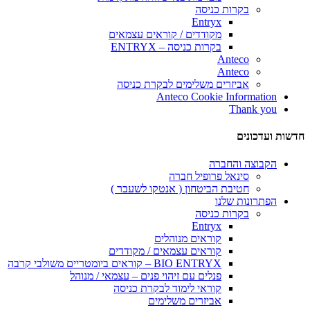
בקרות כניסה
Entryx
מקודדים / קוראים עצמאים
בקרות כניסה – ENTRYX
Anteco
Anteco
אביזרים משלימים לבקרת כניסה
Anteco Cookie Information
Thank you
חדשות ועדכונים
הקבוצה והחברה
סינאל פרופיל חברה
חטיבת הביטחון ( אנטקו לשעבר )
הפתרונות שלנו
בקרות כניסה
Entryx
קוראים מנוהלים
קוראים עצמאים / מקודדים
BIO ENTRYX – קוראים ביומטריים משולבי קרבה
פנלים עם זיהוי פנים – עצמאי / מנוהל
קוראי לימוד לבקרת כניסה
אביזרים משלימים