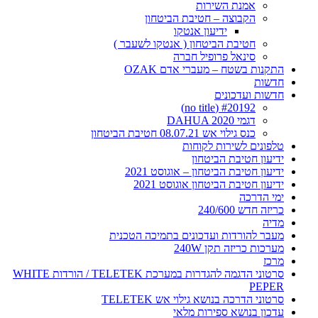
אמנת השירות
הקבוצה – חטיבת הביטחון
ידיעון אנטקו
חטיבת הביטחון ( אנטקו לשעבר )
סינאל פרופיל חברה
התקנות בשטח – מעברי אדם OZAK
חדשות
חדשות ועדכונים
#20192 (no title)
דגמי DAHUA 2020
כנס גילוי אש 08.07.21 חטיבת הביטחון
טלפונים לשירות לקוחות
ידיעון חטיבת הביטחון
ידיעון חטיבת הביטחון – אוגוסט 2021
ידיעון חטיבת הביטחון אוגוסט 2021
ימי הדרכה
כריזה חדש 240/600
מדיה
מעבר להורדות ועדכונים בתמיכה הטכנית
מערכות כריזה תקן 240W
מרכז
סרטוני הדגמה להגדרות במערכת TELETEK / הורדות WHITE
PEPER
סרטוני הדרכה בנושא גילוי אש TELETEK
עדכון בנושא ספירות מלאי