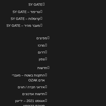
SY GATE
טריפוד – SY GATE
קרוסלות – SY GATE
מעבר מהיר – SY GATE
מפיצים
מרכז
דרום
צפון
חדשות
התקנות בשטח – מעברי
אדם OZAK
אירועי חברה / חגים
חדשות ועדכונים
אוגוסט 2021 – ידיעון
חטיבת הביטחון