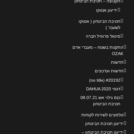
הקבוצה – חטיבת הביטחון
ידיעון אנטקו
חטיבת הביטחון ( אנטקו
לשעבר )
סינאל פרופיל חברה
התקנות בשטח – מעברי אדם
OZAK
חדשות
חדשות ועדכונים
#20192 (no title)
דגמי DAHUA 2020
כנס גילוי אש 08.07.21
חטיבת הביטחון
טלפונים לשירות לקוחות
ידיעון חטיבת הביטחון
ידיעון חטיבת הביטחון –