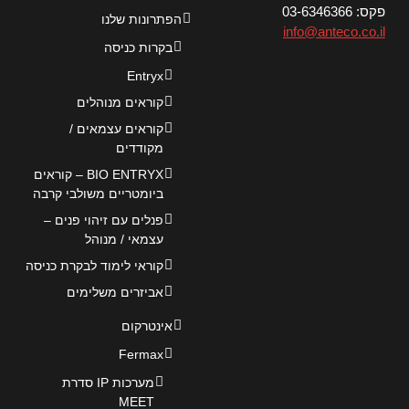
פקס: 03-6346366
הפתרונות שלנו
info@anteco.co.il
בקרות כניסה
Entryx
קוראים מנוהלים
קוראים עצמאים /
מקודדים
BIO ENTRYX – קוראים
ביומטריים משולבי קרבה
פנלים עם זיהוי פנים –
עצמאי / מנוהל
קוראי לימוד לבקרת כניסה
אביזרים משלימים
אינטרקום
Fermax
מערכות IP סדרת
MEET