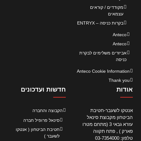
מקודדים / קוראים
עצמאים
בקרות כניסה – ENTRYX
Anteco
Anteco
אביזרים משלימים לבקרת
כניסה
Anteco Cookie Information
Thank you
אודות
חדשות ועדכונים
אנטקו לשעבר-חטיבת
הקבוצה והחברה
הביטחון מקבוצת סינאל
סינאל פרופיל חברה
עזרא גבאי 3 (מתחם מטרו
חטיבת הביטחון ( אנטקו
פארק ) , פתח תקווה
לשעבר )
טלפון: 03-7354000