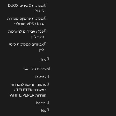
מערכות 2 גידים DUOX
PLUS
מערכות פרמקס מסדרת
VDS / N+4 מודולרי
פנל / אביזרים למערכות
סקיי ליין
אביזרים למערכות סיטי
ליין
Trio
מערכות גילוי אש
Teletek
סרטוני הדגמה להגדרות
במערכת TELETEK /
הורדות WHITE PEPER
bentel
fdp