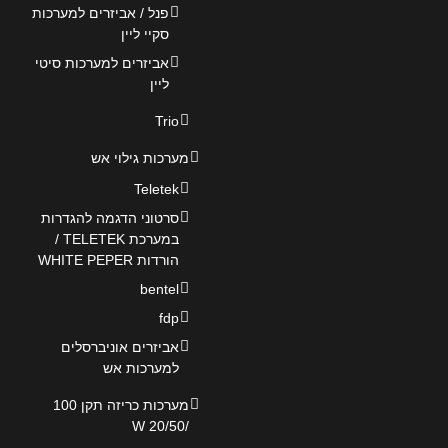
פנל / אביזרים למערכות
סקיי ליין
אביזרים למערכות סיטי
ליין
Trio
מערכות גילוי אש
Teletek
סרטוני הדגמה להגדרות
במערכת TELETEK /
הורדות WHITE PEPER
bentel
fdp
אביזרים אוניברסלים
למערכות אש
מערכות כריזה תקן 100
/20/50 W