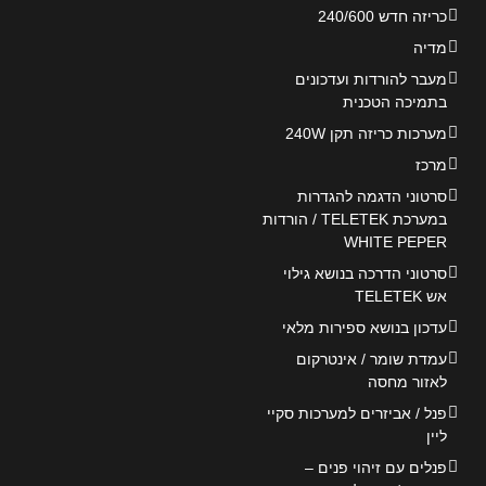
כריזה חדש 240/600
מדיה
מעבר להורדות ועדכונים
בתמיכה הטכנית
מערכות כריזה תקן 240W
מרכז
סרטוני הדגמה להגדרות
במערכת TELETEK / הורדות
WHITE PEPER
סרטוני הדרכה בנושא גילוי
אש TELETEK
עדכון בנושא ספירות מלאי
עמדת שומר / אינטרקום
לאזור מחסה
פנל / אביזרים למערכות סקיי
ליין
פנלים עם זיהוי פנים –