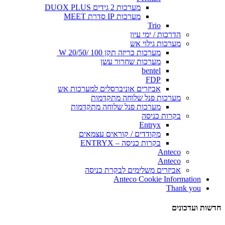
מערכות 2 גידים DUOX PLUS
מערכות IP סדרת MEET
Trio
הדרכות / ימי עיון
מערכות גילוי אש
מערכות כריזה תקן 100 /20/50 W
מערכות שחרור עשן
bentel
FDP
אביזרים אוניברסלים למערכות אש
מערכות פנל שלוחה מתקדמות
מערכות פנל שלוחה מתקדמות
בקרות כניסה
Entryx
מקודדים / קוראים עצמאים
בקרות כניסה – ENTRYX
Anteco
Anteco
אביזרים משלימים לבקרת כניסה
Anteco Cookie Information
Thank you
חדשות ועדכונים