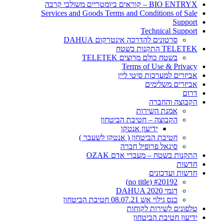
BIO ENTRYX – קוראים ביומטריים משולבי קרבה
Services and Goods Terms and Conditions of Sale
Support
Technical Support
סרטונים להדרכה אינטרקום DAHUA
TELETEK התקנות בשטח
בשטח כולם מרוצים TELETEK
Terms of Use & Privacy
אביזרים למערכות סיטי ליין
אביזרים משלימים
דרום
הקבוצה והחברה
אמנת השירות
הקבוצה – חטיבת הביטחון
ידיעון אנטקו
חטיבת הביטחון ( אנטקו לשעבר )
סינאל פרופיל חברה
התקנות בשטח – מעברי אדם OZAK
חדשות
חדשות ועדכונים
#20192 (no title)
דגמי DAHUA 2020
כנס גילוי אש 08.07.21 חטיבת הביטחון
טלפונים לשירות לקוחות
ידיעון חטיבת הביטחון