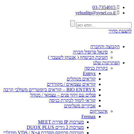
03-7354015
yehuditp@synel.co.il
להצעת מחיר
הקבוצה והחברה
סינאל פרופיל חברה
חטיבת הביטחון ( אנטקו לשעבר )
הפתרונות שלנו
בקרות כניסה
Entryx
קוראים מנוהלים
קוראים עצמאים / מקודדים
BIO ENTRYX – קוראים ביומטריים משולבי קרבה
פנלים עם זיהוי פנים – עצמאי / מנוהל
קוראי לימוד לבקרת כניסה
אביזרים משלימים
אינטרקום
Fermax
מערכות IP סדרת MEET
מערכות 2 גידים DUOX PLUS
מערכות פרמקס מסדרת VDS / N+4 מודולרי