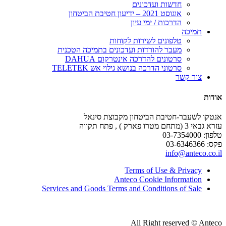
חדשות ועדכונים
אוגוסט 2021 – ידיעון חטיבת הביטחון
הדרכות / ימי עיון
תמיכה
טלפונים לשירות לקוחות
מעבר להורדות ועדכונים בתמיכה הטכנית
סרטונים להדרכה אינטרקום DAHUA
סרטוני הדרכה בנושא גילוי אש TELETEK
צור קשר
אודות
אנטקו לשעבר-חטיבת הביטחון מקבוצת סינאל
עזרא גבאי 3 (מתחם מטרו פארק ) , פתח תקווה
טלפון: 03-7354000
פקס: 03-6346366
info@anteco.co.il
Terms of Use & Privacy
Anteco Cookie Information
Services and Goods Terms and Conditions of Sale
All Right reserved © Anteco