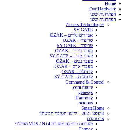
Home
Our Hardware
הפתרונות שלנו
הפתרונות שלנו
Access Technologies
SY GATE
אביזרים נלווים – OZAK
טריפוד – OZAK
טריפוד – SY GATE
מעבר מהיר – OZAK
מעבר מהיר – SY GATE
מעבר נכים – OZAK
מעברי אדם – OZAK
קרוסלה – OZAK
קרוסלות – SY GATE
Command & Control
com future
genesys
Harmony
octopus
Smart Home
אוגוסט 2021 – ידיעון חטיבת הביטחון
אינטרקום
מערכות פרמקס מסדרת VDS / N+4 מודולרי
Fermax