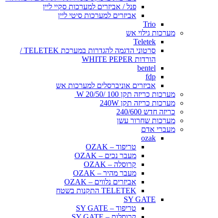
פנל / אביזרים למערכות סקיי ליין
אביזרים למערכות סיטי ליין
Trio
מערכות גילוי אש
Teletek
סרטוני הדגמה להגדרות במערכת TELETEK /
הורדות WHITE PEPER
bentel
fdp
אביזרים אוניברסלים למערכות אש
מערכות כריזה תקן 100 /20/50 W
מערכות כריזה תקן 240W
כריזה חדש 240/600
מערכות שחרור עשן
מעברי אדם
ozak
טריפוד – OZAK
מעבר נכים – OZAK
קרוסלה – OZAK
מעבר מהיר – OZAK
אביזרים נלווים – OZAK
TELETEK התקנות בשטח
SY GATE
טריפוד – SY GATE
קרוסלות – SY GATE