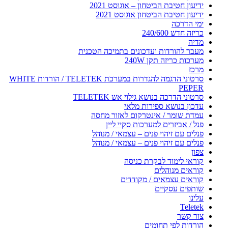
ידיעון חטיבת הביטחון – אוגוסט 2021
ידיעון חטיבת הביטחון אוגוסט 2021
ימי הדרכה
כריזה חדש 240/600
מדיה
מעבר להורדות ועדכונים בתמיכה הטכנית
מערכות כריזה תקן 240W
מרכז
סרטוני הדגמה להגדרות במערכת TELETEK / הורדות WHITE
PEPER
סרטוני הדרכה בנושא גילוי אש TELETEK
עדכון בנושא ספירות מלאי
עמדת שומר / אינטרקום לאזור מחסה
פנל / אביזרים למערכות סקיי ליין
פנלים עם זיהוי פנים – עצמאי / מנוהל
פנלים עם זיהוי פנים – עצמאי / מנוהל
צפון
קוראי לימוד לבקרת כניסה
קוראים מנוהלים
קוראים עצמאים / מקודדים
שותפים עסקיים
עלינו
Teletek
צור קשר
הורדות לפי תחומים