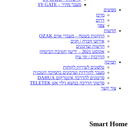
מעבר מהיר – SY GATE
מפיצים
מרכז
דרום
צפון
חדשות
התקנות בשטח – מעברי אדם OZAK
אירועי חברה / חגים
חדשות ועדכונים
אוגוסט 2021 – ידיעון חטיבת הביטחון
הדרכות / ימי עיון
תמיכה
טלפונים לשירות לקוחות
מעבר להורדות ועדכונים בתמיכה הטכנית
סרטונים להדרכה אינטרקום DAHUA
סרטוני הדרכה בנושא גילוי אש TELETEK
צור קשר
Smart Home