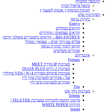
הקבוצה והחברה
סינאל פרופיל חברה
חטיבת הביטחון ( אנטקו לשעבר )
הפתרונות שלנו
בקרות כניסה
Entryx
קוראים מנוהלים
קוראים עצמאים / מקודדים
BIO ENTRYX – קוראים ביומטריים משולבי קרבה
פנלים עם זיהוי פנים – עצמאי / מנוהל
קוראי לימוד לבקרת כניסה
אביזרים משלימים
אינטרקום
Fermax
מערכות IP סדרת MEET
מערכות 2 גידים DUOX PLUS
מערכות פרמקס מסדרת VDS / N+4 מודולרי
פנל / אביזרים למערכות סקיי ליין
אביזרים למערכות סיטי ליין
Trio
מערכות גילוי אש
Teletek
סרטוני הדגמה להגדרות במערכת TELETEK /
הורדות WHITE PEPER
bentel