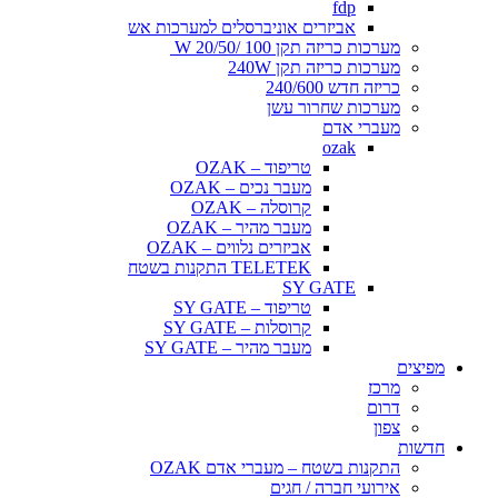
fdp
אביזרים אוניברסלים למערכות אש
מערכות כריזה תקן 100 /20/50 W
מערכות כריזה תקן 240W
כריזה חדש 240/600
מערכות שחרור עשן
מעברי אדם
ozak
טריפוד – OZAK
מעבר נכים – OZAK
קרוסלה – OZAK
מעבר מהיר – OZAK
אביזרים נלווים – OZAK
TELETEK התקנות בשטח
SY GATE
טריפוד – SY GATE
קרוסלות – SY GATE
מעבר מהיר – SY GATE
מפיצים
מרכז
דרום
צפון
חדשות
התקנות בשטח – מעברי אדם OZAK
אירועי חברה / חגים