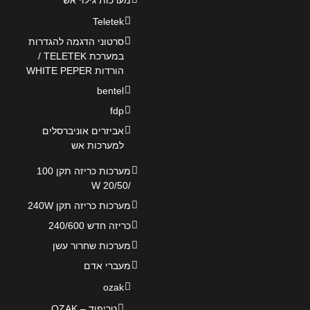
מערכות גילוי אש
Teletek
סרטוני הדגמה להגדרות
במערכת TELETEK /
הורדות WHITE PEPER
bentel
fdp
אביזרים אוניברסלים
למערכות אש
מערכות כריזה תקן 100
/20/50 W
מערכות כריזה תקן 240W
כריזה חדש 240/600
מערכות שחרור עשן
מעברי אדם
ozak
טריפוד – OZAK