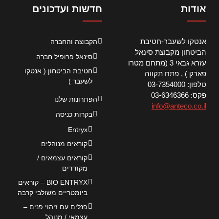
אודות
חדשות ועדכונים
אנטקו לשעבר-חטיבת
הקבוצה והחברה
הביטחון מקבוצת סינאל
סינאל פרופיל חברה
עזרא גבאי 3 (מתחם מטרו
חטיבת הביטחון ( אנטקו
פארק ) , פתח תקווה
לשעבר )
טלפון: 03-7354000
פקס: 03-6346366
הפתרונות שלנו
info@anteco.co.il
בקרות כניסה
Entryx
קוראים מנוהלים
קוראים עצמאים /
מקודדים
BIO ENTRYX – קוראים
ביומטריים משולבי קרבה
פנלים עם זיהוי פנים –
עצמאי / מנוהל