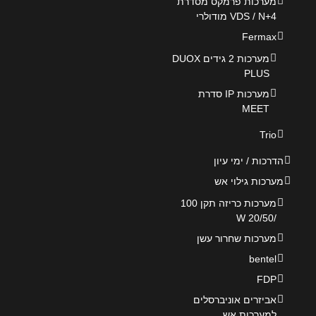
מערכות פרמקס מסדרת
VDS / N+4 מודולרי
Fermax
מערכות 2 גידים DUOX
PLUS
מערכות IP סדרת
MEET
Trio
הדרכות / ימי עיון
מערכות גילוי אש
מערכות כריזה תקן 100
/20/50 W
מערכות שחרור עשן
bentel
FDP
אביזרים אוניברסלים
למערכות אש