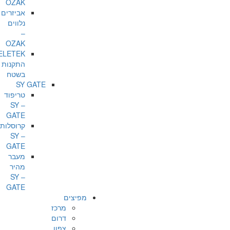
OZAK
אביזרים
נלווים
–
OZAK
ELETEK
התקנות
בשטח
SY GATE
טריפוד
– SY
GATE
קרוסלות
– SY
GATE
מעבר
מהיר
– SY
GATE
מפיצים
מרכז
דרום
צפון