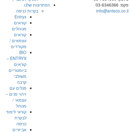
פקס: 03-6346366
הפתרונות שלנו
info@anteco.co.il
בקרות כניסה
Entryx
קוראים
מנוהלים
קוראים
עצמאים /
מקודדים
BIO
ENTRYX –
קוראים
ביומטריים
משולבי
קרבה
פנלים עם
זיהוי פנים –
עצמאי /
מנוהל
קוראי לימוד
לבקרת
כניסה
אביזרים