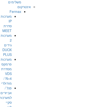
משלימים
אינטרקום
Fermax
מערכות
IP
סדרת
MEET
מערכות
2
גידים
DUOX
PLUS
מערכות
פרמקס
מסדרת
VDS
/ N+4
מודולרי
פנל /
אביזרים
למערכות
סקיי