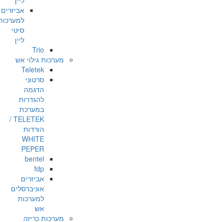
ליין
אביזרים
למערכות
סיטי
ליין
Trio
מערכות גילוי אש
Teletek
סרטוני
הדגמה
להגדרות
במערכת
TELETEK /
הורדות
WHITE
PEPER
bentel
fdp
אביזרים
אוניברסלים
למערכות
אש
מערכות כריזה