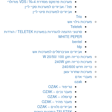
מערכות פרמקס מסדרת VDS / N+4 מודולרי
פנל / אביזרים למערכות סקיי ליין
אביזרים למערכות סיטי ליין
Trio
מערכות גילוי אש
Teletek
סרטוני הדגמה להגדרות במערכת TELETEK / הורדות
WHITE PEPER
bentel
fdp
אביזרים אוניברסלים למערכות אש
מערכות כריזה תקן 100 /20/50 W
מערכות כריזה תקן 240W
כריזה חדש 240/600
מערכות שחרור עשן
מעברי אדם
ozak
טריפוד – OZAK
מעבר נכים – OZAK
קרוסלה – OZAK
מעבר מהיר – OZAK
אביזרים נלווים – OZAK
TELETEK התקנות בשטח