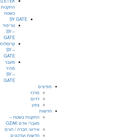
ELETEK
התקנות
בשטח
SY GATE
טריפוד
– SY
GATE
קרוסלות
– SY
GATE
מעבר
מהיר
– SY
GATE
מפיצים
מרכז
דרום
צפון
חדשות
התקנות בשטח –
מעברי אדם OZAK
אירועי חברה / חגים
חדשות ועדכונים