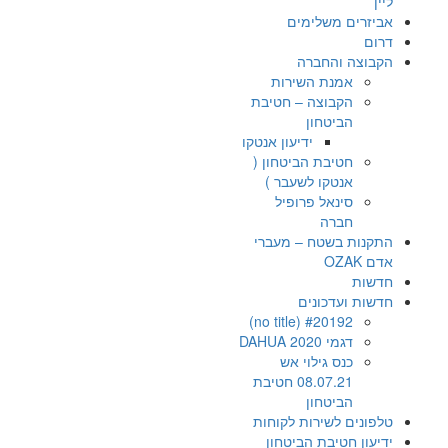
ליין
אביזרים משלימים
דרום
הקבוצה והחברה
אמנת השירות
הקבוצה – חטיבת
הביטחון
ידיעון אנטקו
חטיבת הביטחון (
אנטקו לשעבר )
סינאל פרופיל
חברה
התקנות בשטח – מעברי
אדם OZAK
חדשות
חדשות ועדכונים
#20192 (no title)
דגמי DAHUA 2020
כנס גילוי אש
08.07.21 חטיבת
הביטחון
טלפונים לשירות לקוחות
ידיעון חטיבת הביטחון