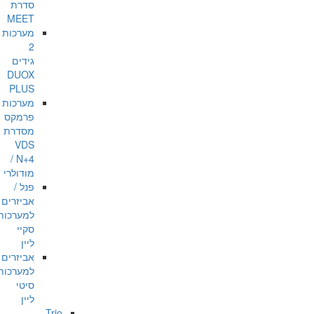
סדרת
MEET
מערכות
2
גידים
DUOX
PLUS
מערכות
פרמקס
מסדרת
VDS
/ N+4
מודולרי
פנל /
אביזרים
למערכות
סקיי
ליין
אביזרים
למערכות
סיטי
ליין
Trio