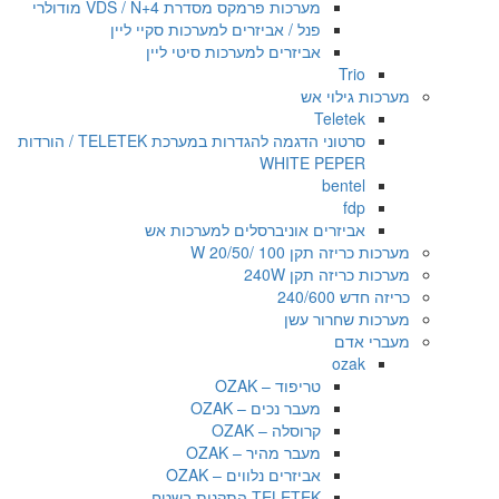
מערכות פרמקס מסדרת VDS / N+4 מודולרי
פנל / אביזרים למערכות סקיי ליין
אביזרים למערכות סיטי ליין
Trio
מערכות גילוי אש
Teletek
סרטוני הדגמה להגדרות במערכת TELETEK / הורדות
WHITE PEPER
bentel
fdp
אביזרים אוניברסלים למערכות אש
מערכות כריזה תקן 100 /20/50 W
מערכות כריזה תקן 240W
כריזה חדש 240/600
מערכות שחרור עשן
מעברי אדם
ozak
טריפוד – OZAK
מעבר נכים – OZAK
קרוסלה – OZAK
מעבר מהיר – OZAK
אביזרים נלווים – OZAK
TELETEK התקנות בשטח