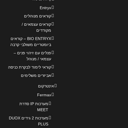
Entryx
קוראים מנוהלים
קוראים עצמאים /
מקודדים
BIO ENTRYX – קוראים
ביומטריים משולבי קרבה
פנלים עם זיהוי פנים –
עצמאי / מנוהל
קוראי לימוד לבקרת כניסה
אביזרים משלימים
אינטרקום
Fermax
מערכות IP סדרת
MEET
מערכות 2 גידים DUOX
PLUS