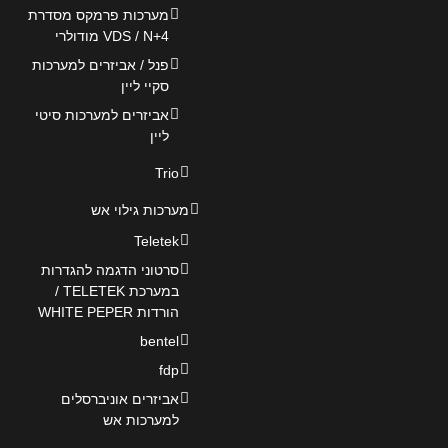
מערכות פרמקס מסדרת
VDS / N+4 מודולרי
פנל / אביזרים למערכות
סקיי ליין
אביזרים למערכות סיטי
ליין
Trio
מערכות גילוי אש
Teletek
סרטוני הדגמה להגדרות
במערכת TELETEK /
הורדות WHITE PEPER
bentel
fdp
אביזרים אוניברסלים
למערכות אש