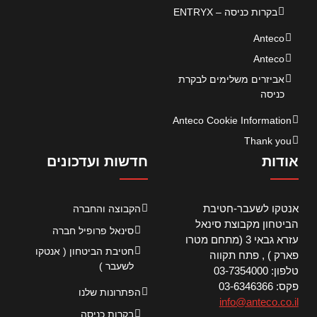
בקרות כניסה – ENTRYX
Anteco
Anteco
אביזרים משלימים לבקרת
כניסה
Anteco Cookie Information
Thank you
אודות
חדשות ועדכונים
אנטקו לשעבר-חטיבת
הקבוצה והחברה
הביטחון מקבוצת סינאל
סינאל פרופיל חברה
עזרא גבאי 3 (מתחם מטרו
חטיבת הביטחון ( אנטקו
פארק ) , פתח תקווה
לשעבר )
טלפון: 03-7354000
פקס: 03-6346366
הפתרונות שלנו
info@anteco.co.il
בקרות כניסה