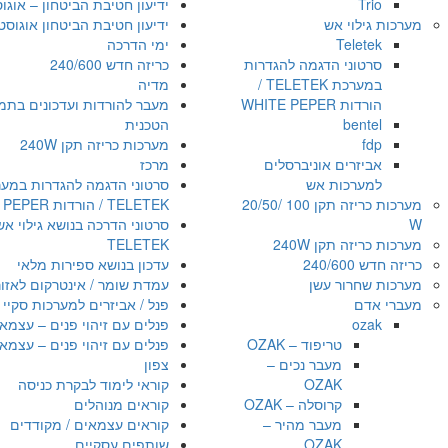
Trio
ידיעון חטיבת הביטחון – אוגוסט 1
מערכות גילוי אש
ידיעון חטיבת הביטחון אוגוסט 021
Teletek
ימי הדרכה
סרטוני הדגמה להגדרות
כריזה חדש 240/600
במערכת TELETEK /
מדיה
הורדות WHITE PEPER
מעבר להורדות ועדכונים בתמ
bentel
הטכנית
fdp
מערכות כריזה תקן 240W
אביזרים אוניברסלים
מרכז
למערכות אש
סרטוני הדגמה להגדרות במע
מערכות כריזה תקן 100 /20/50
TELETEK / הורדות WHITE PEPER
W
סרטוני הדרכה בנושא גילוי אש
מערכות כריזה תקן 240W
TELETEK
כריזה חדש 240/600
עדכון בנושא ספירות מלאי
מערכות שחרור עשן
עמדת שומר / אינטרקום לאזו
מעברי אדם
פנל / אביזרים למערכות סקיי ל
ozak
פנלים עם זיהוי פנים – עצמאי
טריפוד – OZAK
פנלים עם זיהוי פנים – עצמאי
מעבר נכים –
צפון
OZAK
קוראי לימוד לבקרת כניסה
קרוסלה – OZAK
קוראים מנוהלים
מעבר מהיר –
קוראים עצמאים / מקודדים
OZAK
שותפים עסקיים