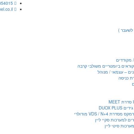
03-7354015
yehuditp@synel.co.il
 לשעבר )
 מקודדים
נים – עצמאי / מנוהל
ת כניסה
דרת VDS / N+4 מודולרי
רים למערכות סקיי ליין
ערכות סיטי ליין