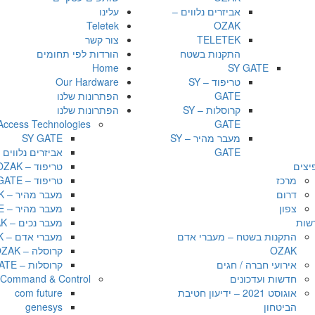
אביזרים נלווים –
עלינו
Teletek
OZAK
TELETEK
צור קשר
התקנות בשטח
הורדות לפי תחומים
Home
SY GATE
טריפוד – SY
Our Hardware
GATE
הפתרונות שלנו
קרוסלות – SY
הפתרונות שלנו
Access Technologies
GATE
מעבר מהיר – SY
SY GATE
GATE
אביזרים נלווים – AK
יצים
טריפוד – OZAK
מרכז
טריפוד – SY GATE
דרום
מעבר מהיר – OZAK
צפון
מעבר מהיר – SY GATE
שות
מעבר נכים – OZAK
התקנות בשטח – מעברי אדם
מעברי אדם – OZAK
OZAK
קרוסלה – OZAK
אירועי חברה / חגים
קרוסלות – SY GATE
חדשות ועדכונים
Command & Control
אוגוסט 2021 – ידיעון חטיבת
com future
הביטחון
genesys