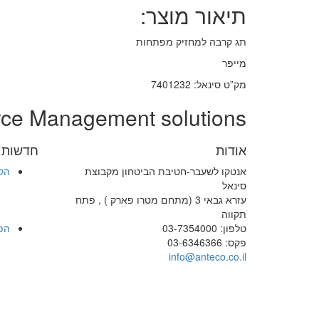
תיאור מוצר:
תג קרבה למחזיק מפתחות
מייפר
מק”ט סינאל: 7401232
rce Management solutions
אודות
חדשות ו
אנטקו לשעבר-חטיבת הביטחון מקבוצת
הק
סינאל
עזרא גבאי 3 (מתחם מטרו פארק ) , פתח
תקווה
טלפון: 03-7354000
הפ
פקס: 03-6346366
info@anteco.co.il