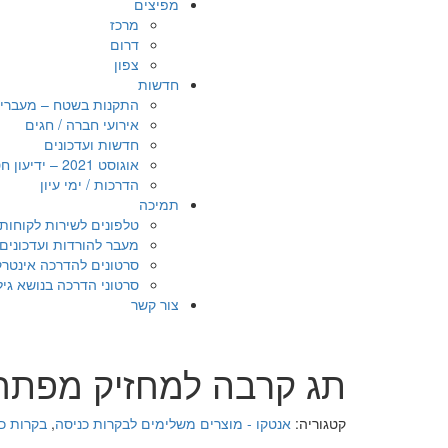
מפיצים
מרכז
דרום
צפון
חדשות
התקנות בשטח – מעברי אדם
אירועי חברה / חגים
חדשות ועדכונים
אוגוסט 2021 – ידיעון חטיבת הביטחון
הדרכות / ימי עיון
תמיכה
טלפונים לשירות לקוחות
מעבר להורדות ועדכונים
סרטונים להדרכה אינטרקום A
סרטוני הדרכה בנושא גילוי אש 
צור קשר
תג קרבה למחזיק מפתחו
קטגוריה:
אנטקו - מוצרים משלימים לבקרות כניסה
,
בקרות כ