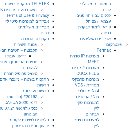
ביומטריים משולבי
TELETEK התקנות בשטח
קרבה
בשטח כולם מרוצים TELETEK
פנלים עם זיהוי פנים –
Terms of Use & Privacy
עצמאי / מנוהל
אביזרים למערכות סיטי ליין
קוראי לימוד לבקרת
אביזרים משלימים
כניסה
דרום
אביזרים משלימים
הקבוצה והחברה
אינטרקום
אמנת השירות
Fermax
הקבוצה – חטיבת הביט
מערכות IP סדרת
ידיעון אנטקו
MEET
חטיבת הביטחון ( אנטק
מערכות 2 גידים
לשעבר )
DUOX PLUS
סינאל פרופיל חברה
מערכות פרמקס
התקנות בשטח – מעברי אדם OZAK
מסדרת VDS /
חדשות
N+4 מודולרי
חדשות ועדכונים
פנל / אביזרים
#20192 (no title)
למערכות סקיי
דגמי DAHUA 2020
ליין
אביזרים
הביטחון
למערכות סיטי
טלפונים לשירות לקוחות
ליין
ידיעון חטיבת הביטחון