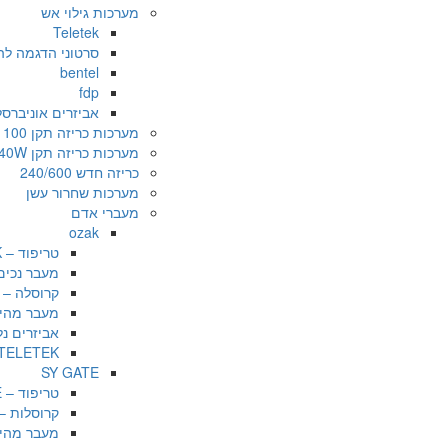
מערכות גילוי אש
Teletek
סרטוני הדגמה להגדרות במערכת K
bentel
fdp
אביזרים אוניברס
מערכות כריזה תקן 100 /20/50 W
מערכות כריזה תקן 240W
כריזה חדש 240/600
מערכות שחרור עשן
מעברי אדם
ozak
טריפוד – OZAK
מעבר נכים – 
קרוסלה – OZAK
מעבר מהיר – 
אביזרים נלווי
TELETEK התקנות בשטח
SY GATE
טריפוד – SY GATE
קרוסלות – Y GATE
מעבר מהיר – TE