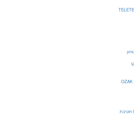
חון
ו
כנס גילוי אש 08.07.21 חטיבת