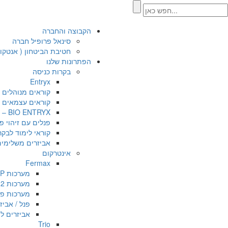
הקבוצה והחברה
סינאל פרופיל חברה
חטיבת הביטחון ( אנטקו
הפתרונות שלנו
בקרות כניסה
Entryx
קוראים מנוהלים
קוראים עצמאים /
BIO ENTRYX – קוראים ביומטריים משולבי קרבה
פנלים עם זיהוי פ
קוראי לימוד לבקר
אביזרים משלימים
אינטרקום
Fermax
מערכות IP סדרת MEET
מערכות 2 גידים DUOX PLUS
מערכות פרמקס מס
פנל / אביז
אביזרים למ
Trio