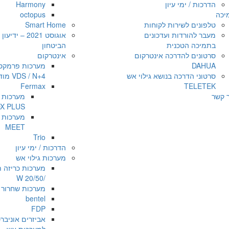
הדרכות / ימי עיון
Harmony
יכה
octopus
טלפונים לשירות לקוחות
Smart Home
מעבר להורדות ועדכונים
אוגוסט 2021 – י
בתמיכה הטכנית
הביטחון
סרטונים להדרכה אינטרקום
אינטרקום
DAHUA
מערכות פרמקס
סרטוני הדרכה בנושא גילוי אש
VDS / N+4 מודולרי
Fermax
TELETEK
ר קשר
X PLUS
MEET
Trio
הדרכות / ימי עיון
מערכות גילוי אש
/20/50 W
מערכות שחרור 
bentel
FDP
אביזרים אוניבר