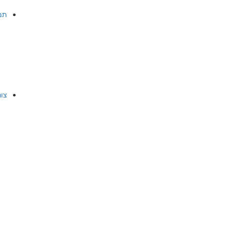
תמ
צו