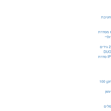
דיעון חטיבת
 מסדרת
מערכות 2 גידים
DUO
מערכות IP סדרת
מערכות כריזה תקן 100
עשן
סלים