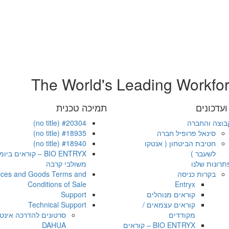
The World's Leading Workfo
עדכונים
תמיכה טכנית
בוצה והחברה
#20304 (no title)
סינאל פרופיל חברה
#18935 (no title)
חטיבת הביטחון ( אנטקו
#18940 (no title)
לשעבר )
BIO ENTRYX – קוראים ב
תרונות שלנו
משולבי קרבה
בקרות כניסה
ices and Goods Terms and
Conditions of Sale
Entryx
קוראים מנוהלים
Support
קוראים עצמאים /
Technical Support
מקודדים
סרטונים להדרכה אינט
BIO ENTRYX – קוראים
DAHUA