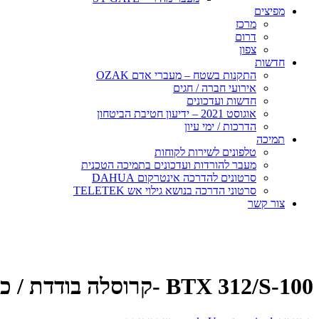
מפיצים
מרכז
דרום
צפון
חדשות
התקנות בשטח – מעברי אדם OZAK
אירועי חברה / חגים
חדשות ועדכונים
אוגוסט 2021 – ידיעון חטיבת הביטחון
הדרכות / ימי עיון
תמיכה
טלפונים לשירות לקוחות
מעבר להורדות ועדכונים בתמיכה הטכנית
סרטונים להדרכה אינטרקום DAHUA
סרטוני הדרכה בנושא גילוי אש TELETEK
צור קשר
BTX 312/S-100 -קרוסלה בודדת / כפולה