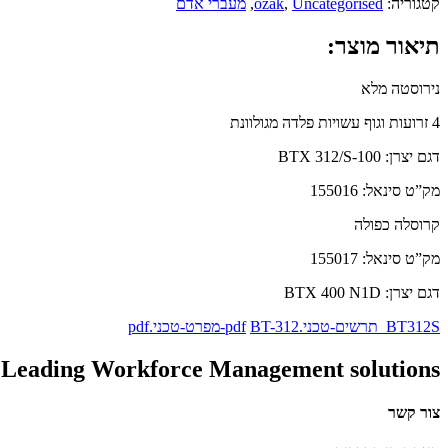
קטגוריה:
Uncategorised
,
ozak
,
מעברי אדם
תיאור מוצר:
נירוסטה מלא
4 זרועות וגוף עשויות פלדה מגולוונת
דגם יצרן: BTX 312/S-100
מק”ט סינאל: 155016
קרוסלה כפולה
מק”ט סינאל: 155017
דגם יצרן: BTX 400 N1D
BT312S_תרשים-טכני.pdf
BT-312-מפרט-טכני.pdf
 Leading Workforce Management solutions
צור קשר