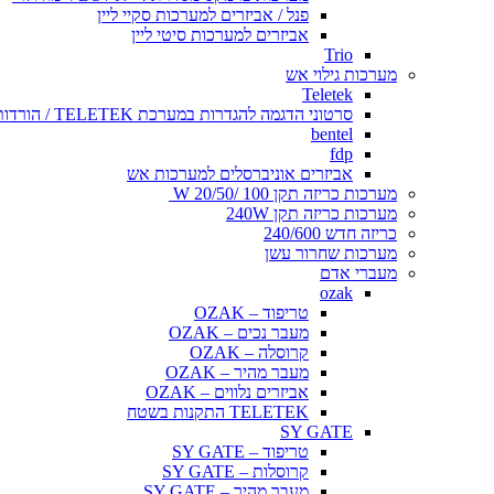
פנל / אביזרים למערכות סקיי ליין
אביזרים למערכות סיטי ליין
Trio
מערכות גילוי אש
Teletek
סרטוני הדגמה להגדרות במערכת TELETEK / הורדות WHITE PEPER
bentel
fdp
אביזרים אוניברסלים למערכות אש
מערכות כריזה תקן 100 /20/50 W
מערכות כריזה תקן 240W
כריזה חדש 240/600
מערכות שחרור עשן
מעברי אדם
ozak
טריפוד – OZAK
מעבר נכים – OZAK
קרוסלה – OZAK
מעבר מהיר – OZAK
אביזרים נלווים – OZAK
TELETEK התקנות בשטח
SY GATE
טריפוד – SY GATE
קרוסלות – SY GATE
מעבר מהיר – SY GATE