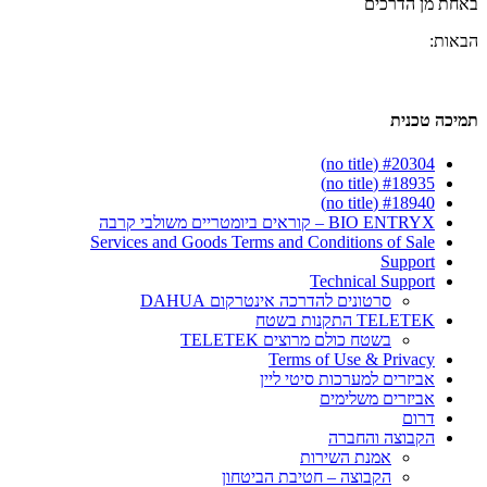
באחת מן הדרכים
הבאות:
תמיכה טכנית
#20304 (no title)
#18935 (no title)
#18940 (no title)
BIO ENTRYX – קוראים ביומטריים משולבי קרבה
Services and Goods Terms and Conditions of Sale
Support
Technical Support
סרטונים להדרכה אינטרקום DAHUA
TELETEK התקנות בשטח
בשטח כולם מרוצים TELETEK
Terms of Use & Privacy
אביזרים למערכות סיטי ליין
אביזרים משלימים
דרום
הקבוצה והחברה
אמנת השירות
הקבוצה – חטיבת הביטחון