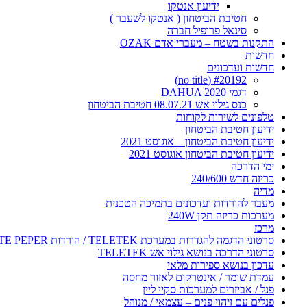
ידיעון אנטקו
חטיבת הביטחון ( אנטקו לשעבר )
סינאל פרופיל חברה
התקנות בשטח – מעברי אדם OZAK
חדשות
חדשות ועדכונים
#20192 (no title)
דגמי DAHUA 2020
כנס גילוי אש 08.07.21 חטיבת הביטחון
טלפונים לשירות לקוחות
ידיעון חטיבת הביטחון
ידיעון חטיבת הביטחון – אוגוסט 2021
ידיעון חטיבת הביטחון אוגוסט 2021
ימי הדרכה
כריזה חדש 240/600
מדיה
מעבר להורדות ועדכונים בתמיכה הטכנית
מערכות כריזה תקן 240W
מרכז
סרטוני הדגמה להגדרות במערכת TELETEK / הורדות WHITE PEPER
סרטוני הדרכה בנושא גילוי אש TELETEK
עדכון בנושא ספירות מלאי
עמדת שומר / אינטרקום לאזור מחסה
פנל / אביזרים למערכות סקיי ליין
פנלים עם זיהוי פנים – עצמאי / מנוהל