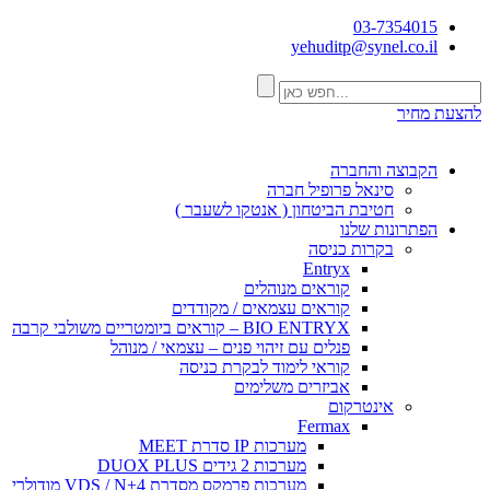
03-7354015
yehuditp@synel.co.il
להצעת מחיר
הקבוצה והחברה
סינאל פרופיל חברה
חטיבת הביטחון ( אנטקו לשעבר )
הפתרונות שלנו
בקרות כניסה
Entryx
קוראים מנוהלים
קוראים עצמאים / מקודדים
BIO ENTRYX – קוראים ביומטריים משולבי קרבה
פנלים עם זיהוי פנים – עצמאי / מנוהל
קוראי לימוד לבקרת כניסה
אביזרים משלימים
אינטרקום
Fermax
מערכות IP סדרת MEET
מערכות 2 גידים DUOX PLUS
מערכות פרמקס מסדרת VDS / N+4 מודולרי