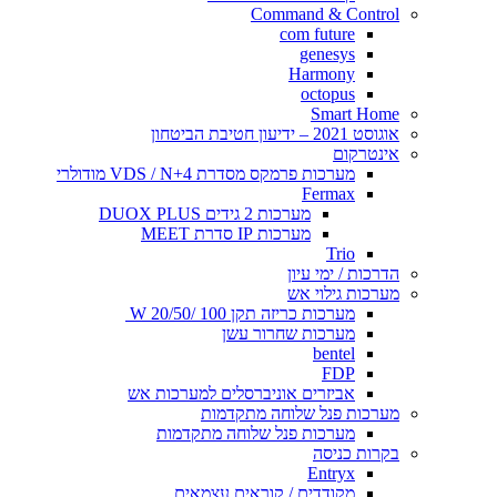
Command & Control
com future
genesys
Harmony
octopus
Smart Home
אוגוסט 2021 – ידיעון חטיבת הביטחון
אינטרקום
מערכות פרמקס מסדרת VDS / N+4 מודולרי
Fermax
מערכות 2 גידים DUOX PLUS
מערכות IP סדרת MEET
Trio
הדרכות / ימי עיון
מערכות גילוי אש
מערכות כריזה תקן 100 /20/50 W
מערכות שחרור עשן
bentel
FDP
אביזרים אוניברסלים למערכות אש
מערכות פנל שלוחה מתקדמות
מערכות פנל שלוחה מתקדמות
בקרות כניסה
Entryx
מקודדים / קוראים עצמאים