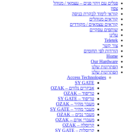
פנלים עם זיהוי פנים – עצמאי / מנוהל
צפון
קוראי לימוד לבקרת כניסה
קוראים מנוהלים
קוראים עצמאים / מקודדים
שותפים עסקיים
עלינו
Teletek
צור קשר
הורדות לפי תחומים
Home
Our Hardware
הפתרונות שלנו
הפתרונות שלנו
Access Technologies
SY GATE
אביזרים נלווים – OZAK
טריפוד – OZAK
טריפוד – SY GATE
מעבר מהיר – OZAK
מעבר מהיר – SY GATE
מעבר נכים – OZAK
מעברי אדם – OZAK
קרוסלה – OZAK
קרוסלות – SY GATE