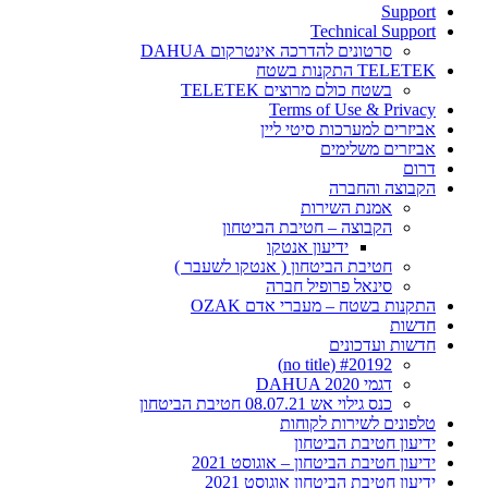
Support
Technical Support
סרטונים להדרכה אינטרקום DAHUA
TELETEK התקנות בשטח
בשטח כולם מרוצים TELETEK
Terms of Use & Privacy
אביזרים למערכות סיטי ליין
אביזרים משלימים
דרום
הקבוצה והחברה
אמנת השירות
הקבוצה – חטיבת הביטחון
ידיעון אנטקו
חטיבת הביטחון ( אנטקו לשעבר )
סינאל פרופיל חברה
התקנות בשטח – מעברי אדם OZAK
חדשות
חדשות ועדכונים
#20192 (no title)
דגמי DAHUA 2020
כנס גילוי אש 08.07.21 חטיבת הביטחון
טלפונים לשירות לקוחות
ידיעון חטיבת הביטחון
ידיעון חטיבת הביטחון – אוגוסט 2021
ידיעון חטיבת הביטחון אוגוסט 2021