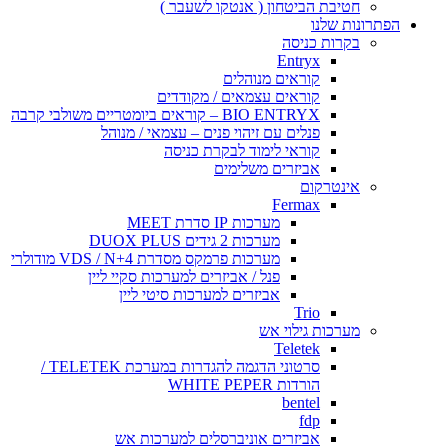
חטיבת הביטחון ( אנטקו לשעבר )
הפתרונות שלנו
בקרות כניסה
Entryx
קוראים מנוהלים
קוראים עצמאים / מקודדים
BIO ENTRYX – קוראים ביומטריים משולבי קרבה
פנלים עם זיהוי פנים – עצמאי / מנוהל
קוראי לימוד לבקרת כניסה
אביזרים משלימים
אינטרקום
Fermax
מערכות IP סדרת MEET
מערכות 2 גידים DUOX PLUS
מערכות פרמקס מסדרת VDS / N+4 מודולרי
פנל / אביזרים למערכות סקיי ליין
אביזרים למערכות סיטי ליין
Trio
מערכות גילוי אש
Teletek
סרטוני הדגמה להגדרות במערכת TELETEK /
הורדות WHITE PEPER
bentel
fdp
אביזרים אוניברסלים למערכות אש