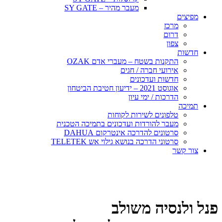
מעבר מהיר – SY GATE
מפיצים
מרכז
דרום
צפון
חדשות
התקנות בשטח – מעברי אדם OZAK
אירועי חברה / חגים
חדשות ועדכונים
אוגוסט 2021 – ידיעון חטיבת הביטחון
הדרכות / ימי עיון
תמיכה
טלפונים לשירות לקוחות
מעבר להורדות ועדכונים בתמיכה הטכנית
סרטונים להדרכה אינטרקום DAHUA
סרטוני הדרכה בנושא גילוי אש TELETEK
צור קשר
פנל ולנסיה משולב