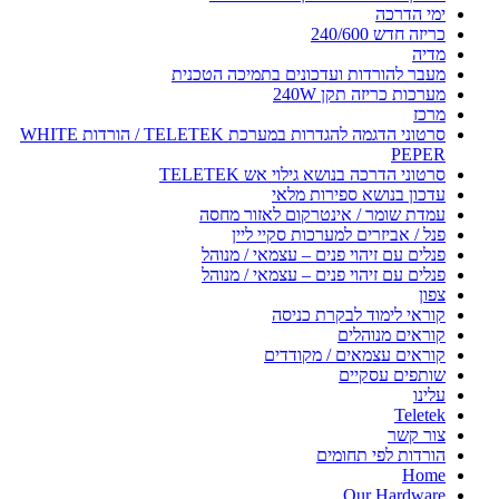
ימי הדרכה
כריזה חדש 240/600
מדיה
מעבר להורדות ועדכונים בתמיכה הטכנית
מערכות כריזה תקן 240W
מרכז
סרטוני הדגמה להגדרות במערכת TELETEK / הורדות WHITE
PEPER
סרטוני הדרכה בנושא גילוי אש TELETEK
עדכון בנושא ספירות מלאי
עמדת שומר / אינטרקום לאזור מחסה
פנל / אביזרים למערכות סקיי ליין
פנלים עם זיהוי פנים – עצמאי / מנוהל
פנלים עם זיהוי פנים – עצמאי / מנוהל
צפון
קוראי לימוד לבקרת כניסה
קוראים מנוהלים
קוראים עצמאים / מקודדים
שותפים עסקיים
עלינו
Teletek
צור קשר
הורדות לפי תחומים
Home
Our Hardware