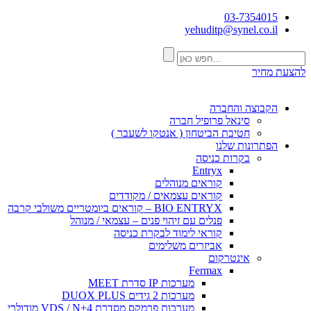
03-7354015
yehuditp@synel.co.il
להצעת מחיר
הקבוצה והחברה
סינאל פרופיל חברה
חטיבת הביטחון ( אנטקו לשעבר )
הפתרונות שלנו
בקרות כניסה
Entryx
קוראים מנוהלים
קוראים עצמאים / מקודדים
BIO ENTRYX – קוראים ביומטריים משולבי קרבה
פנלים עם זיהוי פנים – עצמאי / מנוהל
קוראי לימוד לבקרת כניסה
אביזרים משלימים
אינטרקום
Fermax
מערכות IP סדרת MEET
מערכות 2 גידים DUOX PLUS
מערכות פרמקס מסדרת VDS / N+4 מודולרי