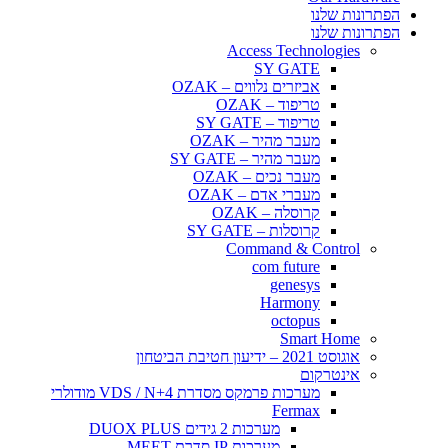
הפתרונות שלנו
הפתרונות שלנו
Access Technologies
SY GATE
אביזרים נלווים – OZAK
טריפוד – OZAK
טריפוד – SY GATE
מעבר מהיר – OZAK
מעבר מהיר – SY GATE
מעבר נכים – OZAK
מעברי אדם – OZAK
קרוסלה – OZAK
קרוסלות – SY GATE
Command & Control
com future
genesys
Harmony
octopus
Smart Home
אוגוסט 2021 – ידיעון חטיבת הביטחון
אינטרקום
מערכות פרמקס מסדרת VDS / N+4 מודולרי
Fermax
מערכות 2 גידים DUOX PLUS
מערכות IP סדרת MEET