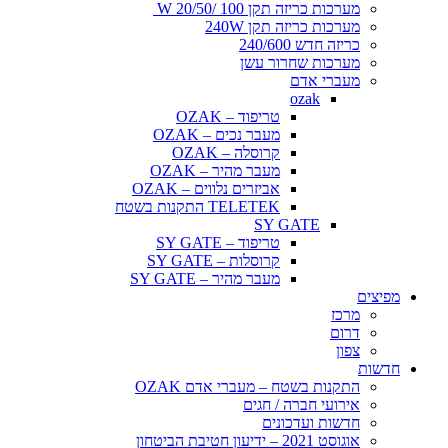
מערכות כריזה תקן 100 /20/50 W
מערכות כריזה תקן 240W
כריזה חדש 240/600
מערכות שחרור עשן
מעברי אדם
ozak
טריפוד – OZAK
מעבר נכים – OZAK
קרוסלה – OZAK
מעבר מהיר – OZAK
אביזרים נלווים – OZAK
TELETEK התקנות בשטח
SY GATE
טריפוד – SY GATE
קרוסלות – SY GATE
מעבר מהיר – SY GATE
מפיצים
מרכז
דרום
צפון
חדשות
התקנות בשטח – מעברי אדם OZAK
אירועי חברה / חגים
חדשות ועדכונים
אוגוסט 2021 – ידיעון חטיבת הביטחון