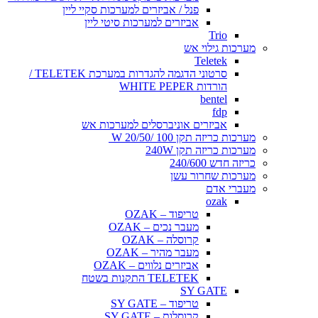
פנל / אביזרים למערכות סקיי ליין
אביזרים למערכות סיטי ליין
Trio
מערכות גילוי אש
Teletek
סרטוני הדגמה להגדרות במערכת TELETEK /
הורדות WHITE PEPER
bentel
fdp
אביזרים אוניברסלים למערכות אש
מערכות כריזה תקן 100 /20/50 W
מערכות כריזה תקן 240W
כריזה חדש 240/600
מערכות שחרור עשן
מעברי אדם
ozak
טריפוד – OZAK
מעבר נכים – OZAK
קרוסלה – OZAK
מעבר מהיר – OZAK
אביזרים נלווים – OZAK
TELETEK התקנות בשטח
SY GATE
טריפוד – SY GATE
קרוסלות – SY GATE