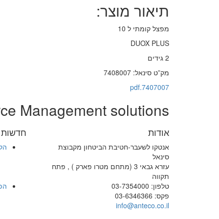
תיאור מוצר:
מפצל קומתי ל 10
DUOX PLUS
2 גידים
מק”ט סינאל: 7408007
7407007.pdf
rce Management solutions
אודות
חדשות ו
אנטקו לשעבר-חטיבת הביטחון מקבוצת
הק
סינאל
עזרא גבאי 3 (מתחם מטרו פארק ) , פתח
תקווה
טלפון: 03-7354000
הפ
פקס: 03-6346366
info@anteco.co.il