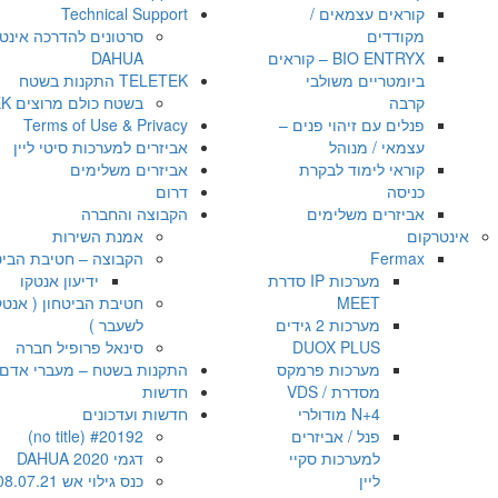
קוראים עצמאים /
Technical Support
מקודדים
סרטונים להדרכה אינט
BIO ENTRYX – קוראים
DAHUA
ביומטריים משולבי
TELETEK התקנות בשטח
קרבה
בשטח כולם מרוצים TELETEK
פנלים עם זיהוי פנים –
Terms of Use & Privacy
עצמאי / מנוהל
אביזרים למערכות סיטי ליין
קוראי לימוד לבקרת
אביזרים משלימים
כניסה
דרום
אביזרים משלימים
הקבוצה והחברה
אינטרקום
אמנת השירות
Fermax
הקבוצה – חטיבת הביט
מערכות IP סדרת
ידיעון אנטקו
MEET
חטיבת הביטחון ( אנטק
מערכות 2 גידים
לשעבר )
DUOX PLUS
סינאל פרופיל חברה
מערכות פרמקס
התקנות בשטח – מעברי אדם OZAK
מסדרת VDS /
חדשות
N+4 מודולרי
חדשות ועדכונים
פנל / אביזרים
#20192 (no title)
למערכות סקיי
דגמי DAHUA 2020
ליין