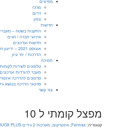
מפיצים
מרכז
דרום
צפון
חדשות
התקנות בשטח – מעברי אדם
אירועי חברה / חגים
חדשות ועדכונים
אוגוסט 2021 – ידיעון חטיבת הביטחון
הדרכות / ימי עיון
תמיכה
טלפונים לשירות לקוחות
מעבר להורדות ועדכונים
סרטונים להדרכה אינטרקום A
סרטוני הדרכה בנושא גילוי אש 
צור קשר
מפצל קומתי ל 10
קטגוריה:
Fermax
,
אינטרקום
,
מערכות 2 גידים DUOX PLUS