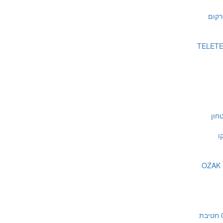
רקום
חון
ו
כנס גילוי אש 08.07.21 חטיבת