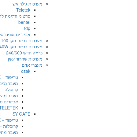
מערכות גילוי אש
Teletek
סרטוני הדגמה להגדרות במערכת K
bentel
fdp
אביזרים אוניברס
מערכות כריזה תקן 100 /20/50 W
מערכות כריזה תקן 240W
כריזה חדש 240/600
מערכות שחרור עשן
מעברי אדם
ozak
טריפוד – OZAK
מעבר נכים – 
קרוסלה – OZAK
מעבר מהיר – 
אביזרים נלווי
TELETEK התקנות בשטח
SY GATE
טריפוד – SY GATE
קרוסלות – Y GATE
מעבר מהיר – TE