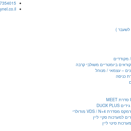
-7354015
nel.co.il
 לשעבר )
 מקודדים
נים – עצמאי / מנוהל
ת כניסה
דרת VDS / N+4 מודולרי
רים למערכות סקיי ליין
ערכות סיטי ליין