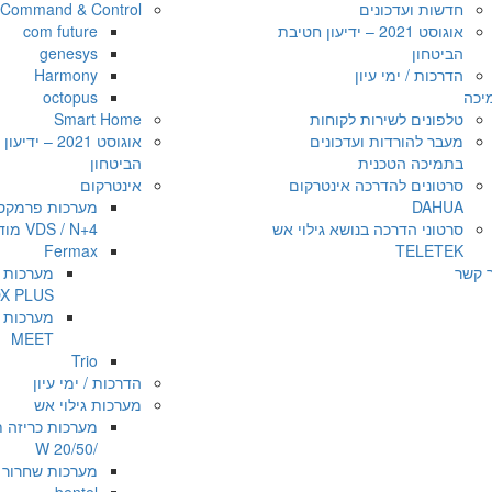
חדשות ועדכונים
Command & Control
אוגוסט 2021 – ידיעון חטיבת
com future
הביטחון
genesys
הדרכות / ימי עיון
Harmony
יכה
octopus
טלפונים לשירות לקוחות
Smart Home
מעבר להורדות ועדכונים
אוגוסט 2021 – י
בתמיכה הטכנית
הביטחון
סרטונים להדרכה אינטרקום
אינטרקום
DAHUA
מערכות פרמקס
סרטוני הדרכה בנושא גילוי אש
VDS / N+4 מודולרי
Fermax
TELETEK
ר קשר
X PLUS
MEET
Trio
הדרכות / ימי עיון
מערכות גילוי אש
/20/50 W
מערכות שחרור 