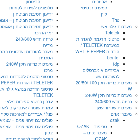
אביזרים
הביטחון
למערכות סיטי
טלפונים לשירות לקוחות
ליין
ידיעון חטיבת הביטחון
Trio
ידיעון חטיבת הביטחון – אוגוסט 1
מערכות גילוי אש
ידיעון חטיבת הביטחון אוגוסט 021
Teletek
ימי הדרכה
סרטוני הדגמה להגדרות
כריזה חדש 240/600
במערכת TELETEK /
מדיה
הורדות WHITE PEPER
מעבר להורדות ועדכונים בתמ
bentel
הטכנית
fdp
מערכות כריזה תקן 240W
אביזרים אוניברסלים
מרכז
למערכות אש
סרטוני הדגמה להגדרות במע
מערכות כריזה תקן 100 /20/50
TELETEK / הורדות WHITE PEPER
W
סרטוני הדרכה בנושא גילוי אש
מערכות כריזה תקן 240W
TELETEK
כריזה חדש 240/600
עדכון בנושא ספירות מלאי
מערכות שחרור עשן
עמדת שומר / אינטרקום לאזו
מעברי אדם
פנל / אביזרים למערכות סקיי ל
ozak
פנלים עם זיהוי פנים – עצמאי
טריפוד – OZAK
פנלים עם זיהוי פנים – עצמאי
מעבר נכים –
צפון
OZAK
קוראי לימוד לבקרת כניסה