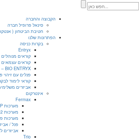
הקבוצה והחברה
סינאל פרופיל חברה
חטיבת הביטחון ( אנטקו
הפתרונות שלנו
בקרות כניסה
Entryx
קוראים מנוהלים
קוראים עצמאים /
BIO ENTRYX – קוראים ביומטריים משולבי קרבה
פנלים עם זיהוי פ
קוראי לימוד לבקר
אביזרים משלימים
אינטרקום
Fermax
מערכות IP סדרת MEET
מערכות 2 גידים DUOX PLUS
מערכות פרמקס מס
פנל / אביז
אביזרים למ
Trio