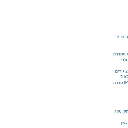
דיעון חטיבת
 מסדרת
מערכות 2 גידים
DUO
מערכות IP סדרת
מערכות כריזה תקן 100
עשן