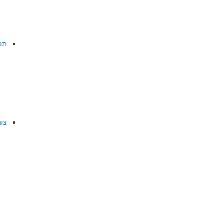
תמ
צו