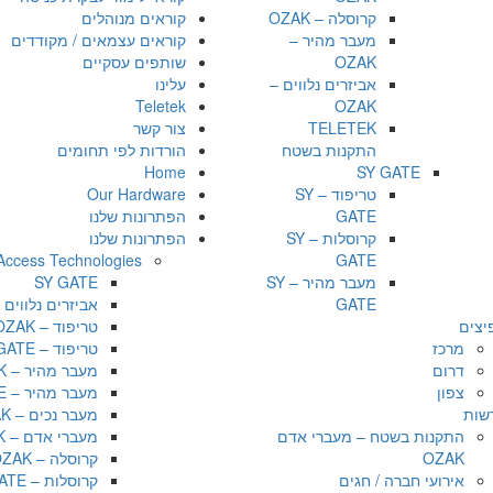
קרוסלה – OZAK
קוראים מנוהלים
מעבר מהיר –
קוראים עצמאים / מקודדים
OZAK
שותפים עסקיים
אביזרים נלווים –
עלינו
Teletek
OZAK
TELETEK
צור קשר
התקנות בשטח
הורדות לפי תחומים
Home
SY GATE
טריפוד – SY
Our Hardware
GATE
הפתרונות שלנו
קרוסלות – SY
הפתרונות שלנו
Access Technologies
GATE
מעבר מהיר – SY
SY GATE
GATE
אביזרים נלווים – AK
יצים
טריפוד – OZAK
מרכז
טריפוד – SY GATE
דרום
מעבר מהיר – OZAK
צפון
מעבר מהיר – SY GATE
שות
מעבר נכים – OZAK
התקנות בשטח – מעברי אדם
מעברי אדם – OZAK
OZAK
קרוסלה – OZAK
אירועי חברה / חגים
קרוסלות – SY GATE