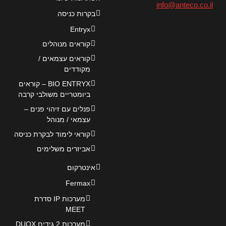
info@anteco.co.il
בקרות כניסה
Entryx
קוראים מנוהלים
קוראים עצמאים /
מקודדים
BIO ENTRYX – קוראים
ביומטריים משולבי קרבה
פנלים עם זיהוי פנים –
עצמאי / מנוהל
קוראי לימוד לבקרת כניסה
אביזרים משלימים
אינטרקום
Fermax
מערכות IP סדרת
MEET
מערכות 2 גידים DUOX