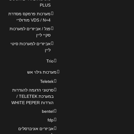
PLUS
מערכות פרמקס מסדרת
VDS / N+4 מודולרי
פנל / אביזרים למערכות
סקיי ליין
אביזרים למערכות סיטי
ליין
Trio
מערכות גילוי אש
Teletek
סרטוני הדגמה להגדרות
במערכת TELETEK /
הורדות WHITE PEPER
bentel
fdp
אביזרים אוניברסלים