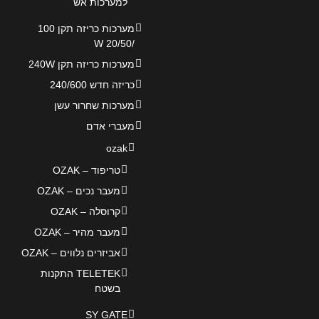
למערכות אש
מערכות כריזה תקן 100
/20/50 W
מערכות כריזה תקן 240W
כריזה חדש 240/600
מערכות שחרור עשן
מעברי אדם
ozak
טריפוד – OZAK
מעבר נכים – OZAK
קרוסלה – OZAK
מעבר מהיר – OZAK
אביזרים נלווים – OZAK
TELETEK התקנות
בשטח
SY GATE