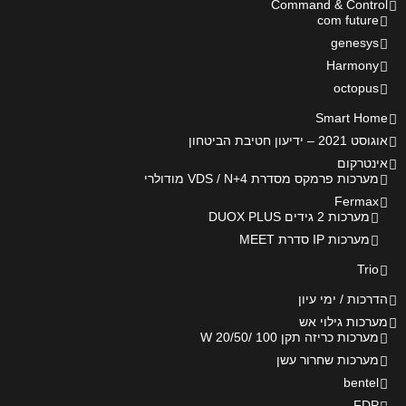
Command & Control
com future
genesys
Harmony
octopus
Smart Home
אוגוסט 2021 – ידיעון חטיבת הביטחון
אינטרקום
מערכות פרמקס מסדרת VDS / N+4 מודולרי
Fermax
מערכות 2 גידים DUOX PLUS
מערכות IP סדרת MEET
Trio
הדרכות / ימי עיון
מערכות גילוי אש
מערכות כריזה תקן 100 /20/50 W
מערכות שחרור עשן
bentel
FDP