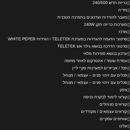
כריזה חדש 240/600
מדיה
מעבר להורדות ועדכונים בתמיכה הטכנית
מערכות כריזה תקן 240W
מרכז
סרטוני הדגמה להגדרות במערכת TELETEK / הורדות WHITE PEPER
סרטוני הדרכה בנושא גילוי אש TELETEK
עדכון בנושא ספירות מלאי
עמדת שומר / אינטרקום לאזור מחסה
פנל / אביזרים למערכות סקיי ליין
פנלים עם זיהוי פנים – עצמאי / מנוהל
פנלים עם זיהוי פנים – עצמאי / מנוהל
צפון
קוראי לימוד לבקרת כניסה
קוראים מנוהלים
קוראים עצמאים / מקודדים
שותפים עסקיים
עלינו