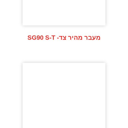
SG90 S-T -מעבר מהיר צד