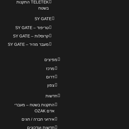
TELETEK התקנות
בשטח
SY GATE
טריפוד – SY GATE
קרוסלות – SY GATE
מעבר מהיר – SY GATE
מפיצים
מרכז
דרום
צפון
חדשות
התקנות בשטח – מעברי
אדם OZAK
אירועי חברה / חגים
חדשות ועדכונים