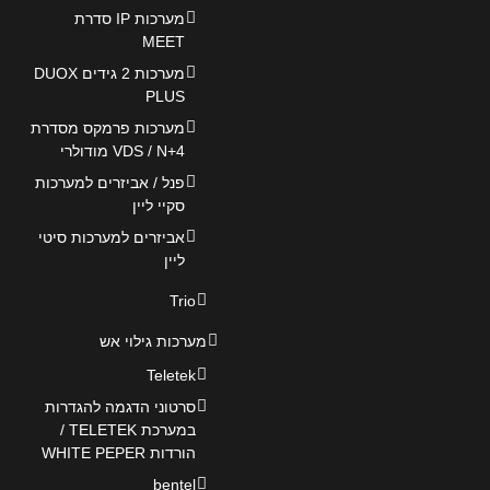
מערכות IP סדרת
MEET
מערכות 2 גידים DUOX
PLUS
מערכות פרמקס מסדרת
VDS / N+4 מודולרי
פנל / אביזרים למערכות
סקיי ליין
אביזרים למערכות סיטי
ליין
Trio
מערכות גילוי אש
Teletek
סרטוני הדגמה להגדרות
במערכת TELETEK /
הורדות WHITE PEPER
bentel