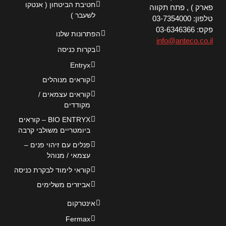
חטיבת הביטחון ( אנטקו
פארק ) , פתח תקווה
לשעבר )
טלפון: 03-7354000
פקס: 03-6346366
הפתרונות שלנו
info@anteco.co.il
בקרות כניסה
Entryx
קוראים מנוהלים
קוראים עצמאים /
מקודדים
BIO ENTRYX – קוראים
ביומטריים משולבי קרבה
פנלים עם זיהוי פנים –
עצמאי / מנוהל
קוראי לימוד לבקרת כניסה
אביזרים משלימים
אינטרקום
Fermax