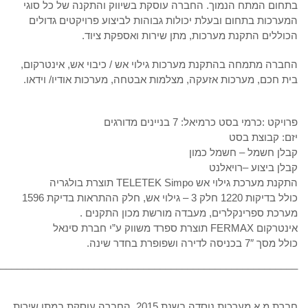
בתחום המתח הנמוך. החברה עוסקת בשיווק והתקנה של כל סוגי
המערכות בתחום ובעלת יכולות גבוהות לביצוע פרויקטים גדולים
הכוללים התקנת מערכות, מתן שירות ואספקת ציוד.
החברה מתמחה בהתקנת מערכות גילוי אש / כיבוי אש, אינטרקום,
בית חכם, מערכות אזעקה, מצלמות אבטחה, מערכות אודיו/ וידאו.
פרויקט :כרמי בסט כרמיאל: 7 בניינים מדורגים
יזם: קבוצת בסט
קבלן חשמל – חשמל כמון
קבלן ביצוע –רויאלנט
התקנת מערכת גילוי אש TELETEK Simpo תוצרת בולגריה
כולל בדיקות 1220 חלק 3 – גילוי אש, חלק ההתראות בדיקת 1596
מערכת ספרינקלרים, מעבדה מורשת מכון התקנים .
אינטרקום FERMAX תוצרת ספרד משווק ע”י חברת סינאל
כולל מסך 7″ בכניסה לדירה ושפופרת בחדר שינה.
_______________________________________________________
חברת מ.א מערכות נוסדה בשנת 2015, החברה עוסקת במתן שירות