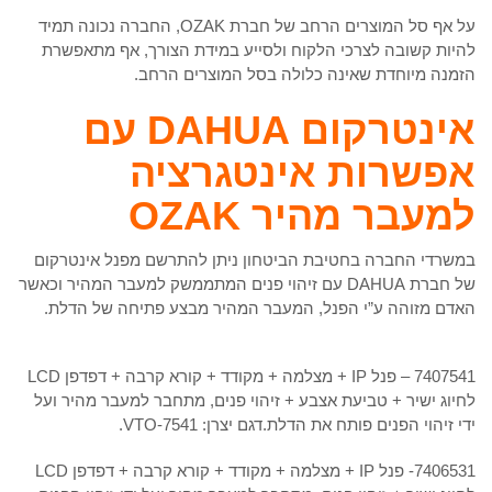
על אף סל המוצרים הרחב של חברת OZAK, החברה נכונה תמיד
להיות קשובה לצרכי הלקוח ולסייע במידת הצורך, אף מתאפשרת
הזמנה מיוחדת שאינה כלולה בסל המוצרים הרחב.
אינטרקום DAHUA עם
אפשרות אינטגרציה
למעבר מהיר OZAK
במשרדי החברה בחטיבת הביטחון ניתן להתרשם מפנל אינטרקום
של חברת DAHUA עם זיהוי פנים המתממשק למעבר המהיר וכאשר
האדם מזוהה ע”י הפנל, המעבר המהיר מבצע פתיחה של הדלת.
7407541 – פנל IP + מצלמה + מקודד + קורא קרבה + דפדפן LCD
לחיוג ישיר + טביעת אצבע + זיהוי פנים, מתחבר למעבר מהיר ועל
ידי זיהוי הפנים פותח את הדלת.דגם יצרן: VTO-7541.
7406531- פנל IP + מצלמה + מקודד + קורא קרבה + דפדפן LCD