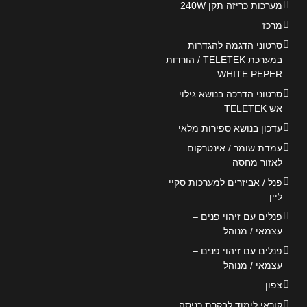
מערכות כריזה תקן 240W
מרכז
סרטוני הדגמה להגדרות
במערכת TELETEK / הורדות
WHITE PEPER
סרטוני הדרכה בנושא גילוי
אש TELETEK
עדכון בנושא ספירות מלאי
עמדת שומר / אינטרקום
לאזור מחסה
פנל / אביזרים למערכות סקיי
ליין
פנלים עם זיהוי פנים –
עצמאי / מנוהל
פנלים עם זיהוי פנים –
עצמאי / מנוהל
צפון
קוראי לימוד לבקרת כניסה