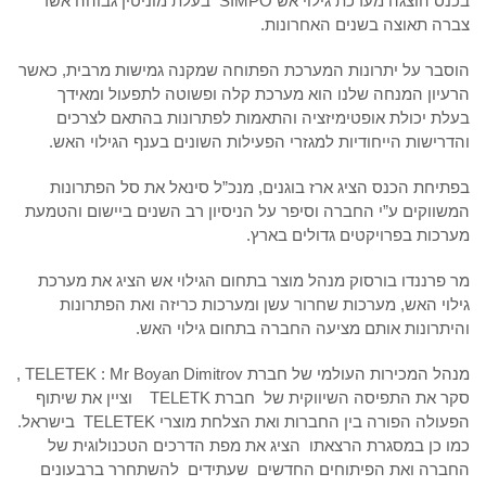
בכנס הוצגה מערכת גילוי אש SIMPO בעלת מוניטין גבוהה אשר
צברה תאוצה בשנים האחרונות.
הוסבר על יתרונות המערכת הפתוחה שמקנה גמישות מרבית, כאשר
הרעיון המנחה שלנו הוא מערכת קלה ופשוטה לתפעול ומאידך
בעלת יכולת אופטימיזציה והתאמות לפתרונות בהתאם לצרכים
והדרישות הייחודיות למגזרי הפעילות השונים בענף הגילוי האש.
בפתיחת הכנס הציג ארז בוגנים, מנכ”ל סינאל את סל הפתרונות
המשווקים ע”י החברה וסיפר על הניסיון רב השנים ביישום והטמעת
מערכות בפרויקטים גדולים בארץ.
מר פרננדו בורסוק מנהל מוצר בתחום הגילוי אש הציג את מערכת
גילוי האש, מערכות שחרור עשן ומערכות כריזה ואת הפתרונות
והיתרונות אותם מציעה החברה בתחום גילוי האש.
מנהל המכירות העולמי של חברת TELETEK : Mr Boyan Dimitrov ,
סקר את התפיסה השיווקית של חברת TELETK וציין את שיתוף
הפעולה הפורה בין החברות ואת הצלחת מוצרי TELETEK בישראל.
כמו כן במסגרת הרצאתו הציג את מפת הדרכים הטכנולוגית של
החברה ואת הפיתוחים החדשים שעתידים להשתחרר ברבעונים