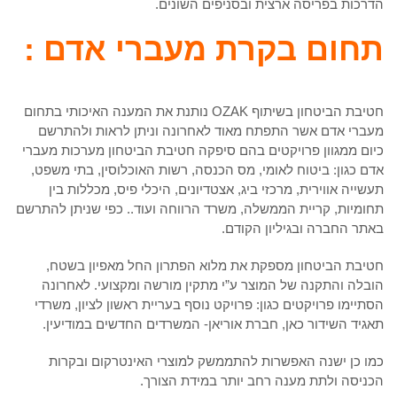
הדרכות בפריסה ארצית ובסניפים השונים.
תחום בקרת מעברי אדם :
חטיבת הביטחון בשיתוף OZAK נותנת את המענה האיכותי בתחום
מעברי אדם אשר התפתח מאוד לאחרונה וניתן לראות ולהתרשם
כיום ממגוון פרויקטים בהם סיפקה חטיבת הביטחון מערכות מעברי
אדם כגון: ביטוח לאומי, מס הכנסה, רשות האוכלוסין, בתי משפט,
תעשייה אווירית, מרכזי ביג, אצטדיונים, היכלי פיס, מכללות בין
תחומיות, קריית הממשלה, משרד הרווחה ועוד.. כפי שניתן להתרשם
באתר החברה ובגיליון הקודם.
חטיבת הביטחון מספקת את מלוא הפתרון החל מאפיון בשטח,
הובלה והתקנה של המוצר ע”י מתקין מורשה ומקצועי. לאחרונה
הסתיימו פרויקטים כגון: פרויקט נוסף בעריית ראשון לציון, משרדי
תאגיד השידור כאן, חברת אוריאן- המשרדים החדשים במודיעין.
כמו כן ישנה האפשרות להתממשק למוצרי האינטרקום ובקרות
הכניסה ולתת מענה רחב יותר במידת הצורך.