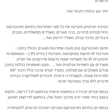
חדשניים
יותר עם יכולות רחבות יותר.
חטיבת הביטחון מעניקה את כל סוגי הפתרונות בתחום האינטרקום
החל מבתים פרטיים, בניני מגורים, משרדים ממשלתיים, מבנים
ציבוריים, מרכזי קניות, משרדי הייטק ועוד…
תחום האינטרקום נותן מענה ופתרונות מגוונים הכולל בתוכו :
מערכות IP חדשות ומתקדמות, מערכות 2 גידים (IP ) – המאפשרות
התחברות IP על תשתיות ישנות כדוגמת פרויקטים של תמ”א,
משרדים עם תשתיות אנלוגיות ועוד… . מגוון האופציות כוללות בתוכן
פנלים משולבים עם מצלמה, מקודד וקורא קרבה כולל חיבור SIP
למרכזיות שונות, תקשורת דו כיוונית, חיבורים לאפליקציה בבתים
פרטיים ללא צורך במוניטור פנימי.
בנוסף פנלים לבחירה בהתאמה אישית ובהתאם לכל דרישה, הלקוח
בעצם בוחר ממה יהיה מורכב הפנל שלו, בהתאם לדרישות הארגון.
בנוסף גם בתחום האינטרקום מעניקה חטיבת הביטחון ללקוחותיה