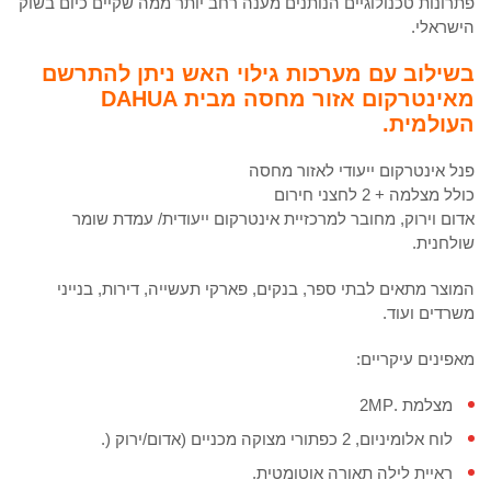
פתרונות טכנולוגיים הנותנים מענה רחב יותר ממה שקיים כיום בשוק
הישראלי.
בשילוב עם מערכות גילוי האש ניתן להתרשם
מאינטרקום אזור מחסה מבית DAHUA
העולמית.
פנל אינטרקום ייעודי לאזור מחסה
כולל מצלמה + 2 לחצני חירום
אדום וירוק, מחובר למרכזיית אינטרקום ייעודית/ עמדת שומר
שולחנית.
המוצר מתאים לבתי ספר, בנקים, פארקי תעשייה, דירות, בנייני
משרדים ועוד.
מאפינים עיקריים:
מצלמת .2MP
לוח אלומיניום, 2 כפתורי מצוקה מכניים (אדום/ירוק (.
ראיית לילה תאורה אוטומטית.