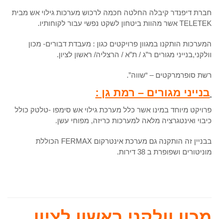
חברת דיפנדר קיבלה החלטה חכמה לרכוש מערכות גילוי אש מבית
TELETEK אשר מהוות ביטחון לשקט נפשי עבור לקוחותיו.
המערכות הותקנו במגוון פרויקטים כגון : מעבדת דבורים- מכון
וולקני,בנייני מגורים ר”ג / ת”א / הרצליה/ ראשון לציון.
רשת סופרמרקטים – “שווה”.
בנייני מגורים – רמת גן :
פרויקט מיוחד במינו אשר כלל מערכת גילוי אש סימפו -טלטק כולל
כיבוי ואינטגרציה מלאה למערכות כריזה, מפוחי עשן.
בבניין זה הותקנה גם מערכת אינטרקום FERMAX הכוללת
מוניטורים ושפופרת ב 38 דירות.
מכון וולקני ראשון לציון