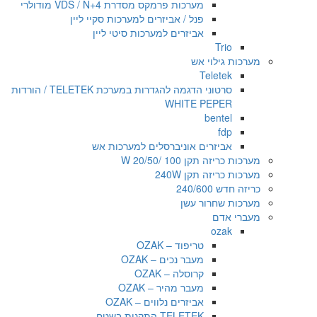
מערכות פרמקס מסדרת VDS / N+4 מודולרי
פנל / אביזרים למערכות סקיי ליין
אביזרים למערכות סיטי ליין
Trio
מערכות גילוי אש
Teletek
סרטוני הדגמה להגדרות במערכת TELETEK / הורדות
WHITE PEPER
bentel
fdp
אביזרים אוניברסלים למערכות אש
מערכות כריזה תקן 100 /20/50 W
מערכות כריזה תקן 240W
כריזה חדש 240/600
מערכות שחרור עשן
מעברי אדם
ozak
טריפוד – OZAK
מעבר נכים – OZAK
קרוסלה – OZAK
מעבר מהיר – OZAK
אביזרים נלווים – OZAK
TELETEK התקנות בשטח