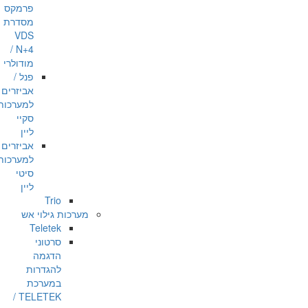
פרמקס
מסדרת
VDS
/ N+4
מודולרי
פנל /
אביזרים
למערכות
סקיי
ליין
אביזרים
למערכות
סיטי
ליין
Trio
מערכות גילוי אש
Teletek
סרטוני
הדגמה
להגדרות
במערכת
TELETEK /