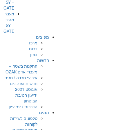
– SY
GATE
מעבר
מהיר
– SY
GATE
מפיצים
מרכז
דרום
צפון
חדשות
התקנות בשטח –
מעברי אדם OZAK
אירועי חברה / חגים
חדשות ועדכונים
אוגוסט 2021 –
ידיעון חטיבת
הביטחון
הדרכות / ימי עיון
תמיכה
טלפונים לשירות
לקוחות
מעבר להורדות