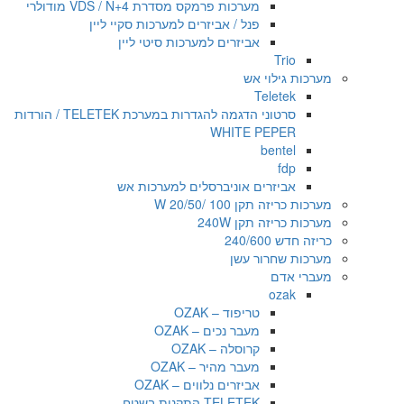
מערכות פרמקס מסדרת VDS / N+4 מודולרי
פנל / אביזרים למערכות סקיי ליין
אביזרים למערכות סיטי ליין
Trio
מערכות גילוי אש
Teletek
סרטוני הדגמה להגדרות במערכת TELETEK / הורדות
WHITE PEPER
bentel
fdp
אביזרים אוניברסלים למערכות אש
מערכות כריזה תקן 100 /20/50 W
מערכות כריזה תקן 240W
כריזה חדש 240/600
מערכות שחרור עשן
מעברי אדם
ozak
טריפוד – OZAK
מעבר נכים – OZAK
קרוסלה – OZAK
מעבר מהיר – OZAK
אביזרים נלווים – OZAK
TELETEK התקנות בשטח