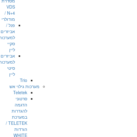
מסדרת
VDS
/ N+4
מודולרי
פנל /
אביזרים
למערכות
סקיי
ליין
אביזרים
למערכות
סיטי
ליין
Trio
מערכות גילוי אש
Teletek
סרטוני
הדגמה
להגדרות
במערכת
TELETEK /
הורדות
WHITE