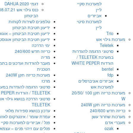
למערכות סקיי
דגמי DAHUA 2020
ליין
אביזרים
הביטחון
למערכות סיטי
טלפונים לשירות לקוחות
ליין
ידיעון חטיבת הביטחון
Trio
ידיעון חטיבת הביטחון – אוגוסט 1
מערכות גילוי אש
ידיעון חטיבת הביטחון אוגוסט 021
Teletek
ימי הדרכה
סרטוני הדגמה להגדרות
כריזה חדש 240/600
במערכת TELETEK /
מדיה
הורדות WHITE PEPER
מעבר להורדות ועדכונים בתמ
bentel
הטכנית
fdp
מערכות כריזה תקן 240W
אביזרים אוניברסלים
מרכז
למערכות אש
סרטוני הדגמה להגדרות במע
מערכות כריזה תקן 100 /20/50
TELETEK / הורדות WHITE PEPER
W
סרטוני הדרכה בנושא גילוי אש
מערכות כריזה תקן 240W
TELETEK
כריזה חדש 240/600
עדכון בנושא ספירות מלאי
מערכות שחרור עשן
עמדת שומר / אינטרקום לאזו
מעברי אדם
פנל / אביזרים למערכות סקיי ל
ozak
פנלים עם זיהוי פנים – עצמאי