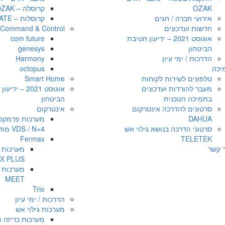
OZAK
קרוסלה – OZAK
אירועי חברה / חגים
קרוסלות – SY GATE
חדשות ועדכונים
Command & Control
אוגוסט 2021 – ידיעון חטיבת
com future
הביטחון
genesys
הדרכות / ימי עיון
Harmony
יכה
octopus
טלפונים לשירות לקוחות
Smart Home
מעבר להורדות ועדכונים
אוגוסט 2021 – י
בתמיכה הטכנית
הביטחון
סרטונים להדרכה אינטרקום
אינטרקום
DAHUA
מערכות פרמקס
סרטוני הדרכה בנושא גילוי אש
VDS / N+4 מודולרי
Fermax
TELETEK
ר קשר
X PLUS
MEET
Trio
הדרכות / ימי עיון
מערכות גילוי אש