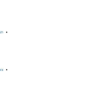
תמ
צו