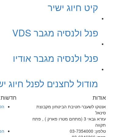
קיט חיוג ישיר
פנל ולנסיה מגבר VDS
פנל ולנסיה מגבר אודיו
מודול לחצנים לפנל חיוג יש
אודות
חדשות ו
אנטקו לשעבר-חטיבת הביטחון מקבוצת
הק
סינאל
עזרא גבאי 3 (מתחם מטרו פארק ) , פתח
תקווה
טלפון: 03-7354000
הפ