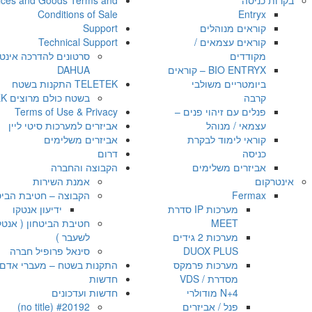
בקרות כניסה
ices and Goods Terms and
Conditions of Sale
Entryx
קוראים מנוהלים
Support
קוראים עצמאים /
Technical Support
מקודדים
סרטונים להדרכה אינט
BIO ENTRYX – קוראים
DAHUA
ביומטריים משולבי
TELETEK התקנות בשטח
קרבה
בשטח כולם מרוצים TELETEK
פנלים עם זיהוי פנים –
Terms of Use & Privacy
עצמאי / מנוהל
אביזרים למערכות סיטי ליין
קוראי לימוד לבקרת
אביזרים משלימים
כניסה
דרום
אביזרים משלימים
הקבוצה והחברה
אינטרקום
אמנת השירות
Fermax
הקבוצה – חטיבת הביט
מערכות IP סדרת
ידיעון אנטקו
MEET
חטיבת הביטחון ( אנטק
מערכות 2 גידים
לשעבר )
DUOX PLUS
סינאל פרופיל חברה
מערכות פרמקס
התקנות בשטח – מעברי אדם OZAK
מסדרת VDS /
חדשות
N+4 מודולרי
חדשות ועדכונים
פנל / אביזרים
#20192 (no title)