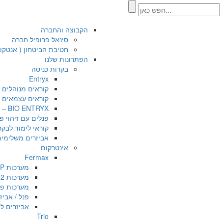
הקבוצה והחברה
סינאל פרופיל חברה
חטיבת הביטחון ( אנטקו
הפתרונות שלנו
בקרות כניסה
Entryx
קוראים מנוהלים
קוראים עצמאים /
BIO ENTRYX – קוראים ביומטריים משולבי קרבה
פנלים עם זיהוי פ
קוראי לימוד לבקר
אביזרים משלימים
אינטרקום
Fermax
מערכות IP סדרת MEET
מערכות 2 גידים DUOX PLUS
מערכות פרמקס מס
פנל / אביז
אביזרים למ
Trio