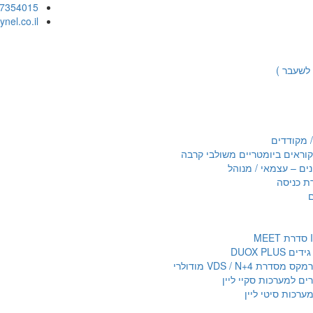
-7354015
nel.co.il
 לשעבר )
 מקודדים
נים – עצמאי / מנוהל
ת כניסה
דרת VDS / N+4 מודולרי
רים למערכות סקיי ליין
ערכות סיטי ליין