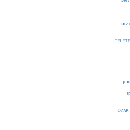
Serv
רקום
חון
ו