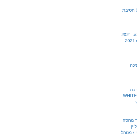
כנס גילוי אש 08.07.21 חטיבת
202
2
יכה
רכת
ר מחסה
יין
 / מנוהל