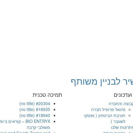
יר לבניין משותף
עדכונים
תמיכה טכנית
בוצה והחברה
#20304 (no title)
סינאל פרופיל חברה
#18935 (no title)
חטיבת הביטחון ( אנטקו
#18940 (no title)
לשעבר )
BIO ENTRYX – קוראים ב
תרונות שלנו
משולבי קרבה