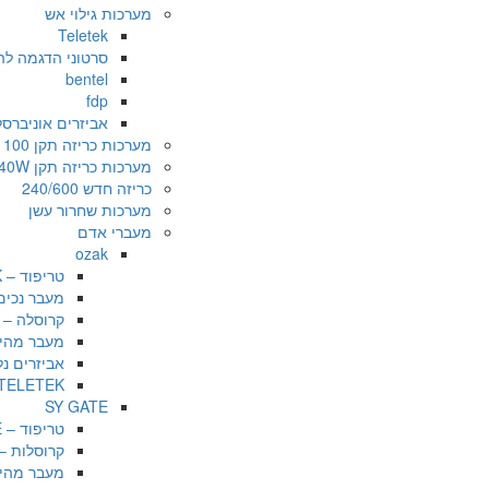
מערכות גילוי אש
Teletek
סרטוני הדגמה להגדרות במערכת K
bentel
fdp
אביזרים אוניברס
מערכות כריזה תקן 100 /20/50 W
מערכות כריזה תקן 240W
כריזה חדש 240/600
מערכות שחרור עשן
מעברי אדם
ozak
טריפוד – OZAK
מעבר נכים – 
קרוסלה – OZAK
מעבר מהיר – 
אביזרים נלווי
TELETEK התקנות בשטח
SY GATE
טריפוד – SY GATE
קרוסלות – Y GATE
מעבר מהיר – TE