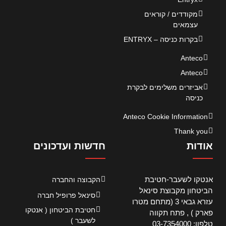
מקודדים / קוראים
עצמאים
בקרות כניסה – ENTRYX
Anteco
Anteco
אביזרים משלימים לבקרת
כניסה
Anteco Cookie Information
Thank you
אודות
חדשות ועדכונים
אנטקו לשעבר-חטיבת
הקבוצה והחברה
הביטחון מקבוצת סינאל
סינאל פרופיל חברה
עזרא גבאי 3 (מתחם מטרו
חטיבת הביטחון ( אנטקו
פארק ) , פתח תקווה
לשעבר )
טלפון: 03-7354000