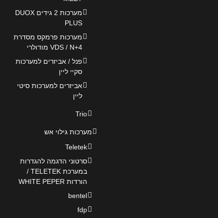
מערכות 2 גידים DUOX
PLUS
מערכות פרמקס מסדרת
VDS / N+4 מודולרי
פנל / אביזרים למערכות
סקיי ליין
אביזרים למערכות סיטי
ליין
Trio
מערכות גילוי אש
Teletek
סרטוני הדגמה להגדרות
במערכת TELETEK /
הורדות WHITE PEPER
bentel
fdp