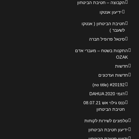
הקבוצה – חטיבת הביטחון
ידיעון אנטקו
חטיבת הביטחון ( אנטקו
לשעבר )
סינאל פרופיל חברה
התקנות בשטח – מעברי אדם
OZAK
חדשות
חדשות ועדכונים
#20192 (no title)
דגמי DAHUA 2020
כנס גילוי אש 08.07.21
חטיבת הביטחון
טלפונים לשירות לקוחות
ידיעון חטיבת הביטחון
ידיעון חטיבת הביטחון –