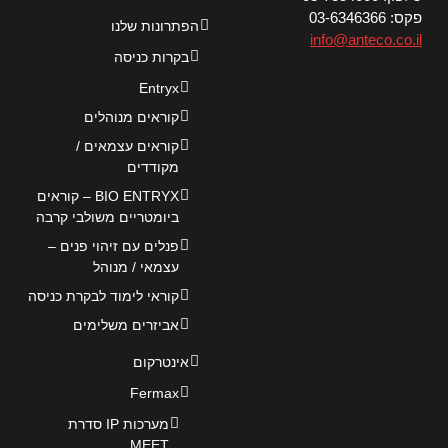
פקס: 03-6346366
הפתרונות שלנו
info@anteco.co.il
בקרות כניסה
Entryx
קוראים מנוהלים
קוראים עצמאים /
מקודדים
BIO ENTRYX – קוראים
ביומטריים משולבי קרבה
פנלים עם זיהוי פנים –
עצמאי / מנוהל
קוראי לימוד לבקרת כניסה
אביזרים משלימים
אינטרקום
Fermax
מערכות IP סדרת
MEET