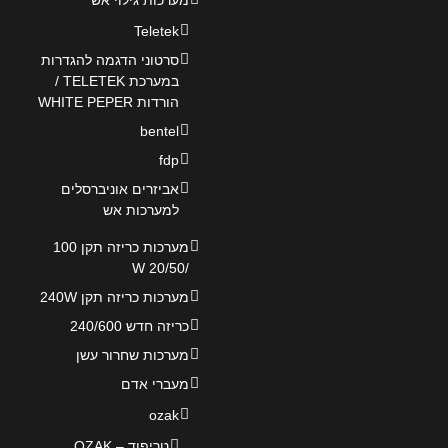
מערכות גילוי אש
Teletek
סרטוני הדגמה להגדרות
במערכת TELETEK /
הורדות WHITE PEPER
bentel
fdp
אביזרים אוניברסלים
למערכות אש
מערכות כריזה תקן 100
/20/50 W
מערכות כריזה תקן 240W
כריזה חדש 240/600
מערכות שחרור עשן
מעברי אדם
ozak
טריפוד – OZAK