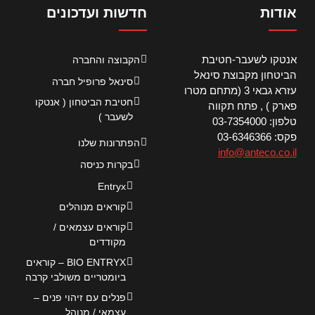
אודות
חדשות ועדכונים
אנטקו לשעבר-חטיבת
הקבוצה והחברה
הביטחון מקבוצת סינאל
סינאל פרופיל חברה
עזרא גבאי 3 (מתחם מטרו
חטיבת הביטחון ( אנטקו
פארק ) , פתח תקווה
לשעבר )
טלפון: 03-7354000
פקס: 03-6346366
הפתרונות שלנו
info@anteco.co.il
בקרות כניסה
Entryx
קוראים מנוהלים
קוראים עצמאים /
מקודדים
BIO ENTRYX – קוראים
ביומטריים משולבי קרבה
פנלים עם זיהוי פנים –
עצמאי / מנוהל