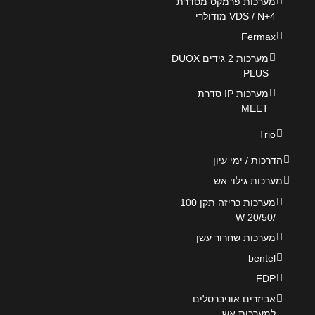
מערכות פרמקס מסדרת
VDS / N+4 מודולרי
Fermax
מערכות 2 גידים DUOX
PLUS
מערכות IP סדרת
MEET
Trio
הדרכות / ימי עיון
מערכות גילוי אש
מערכות כריזה תקן 100
/20/50 W
מערכות שחרור עשן
bentel
FDP
אביזרים אוניברסלים
למערכות אש